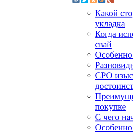
Какой сто
укладка
Когда исп
свай
Особенно
Разновид
СРО изыск
достоинс
Преимущес
покупке
С чего на
Особенно