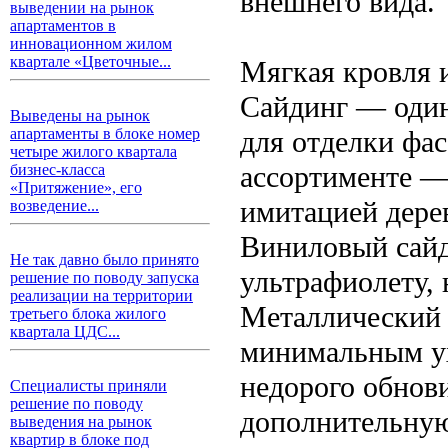
внешнего вида.
выведении на рынок
апартаментов в
инновационном жилом
квартале «Цветочные...
Мягкая кровля 
Сайдинг — один
Выведены на рынок
для отделки фа
апартаменты в блоке номер
четыре жилого квартала
ассортименте —
бизнес-класса
«Притяжение», его
имитацией дерев
возведение...
Виниловый сайд
Не так давно было принято
ультрафиолету, 
решение по поводу запуска
реализации на территории
Металлический 
третьего блока жилого
квартала ЦДС...
минимальным ух
недорого обнови
Специалисты приняли
решение по поводу
дополнительную
выведения на рынок
квартир в блоке под