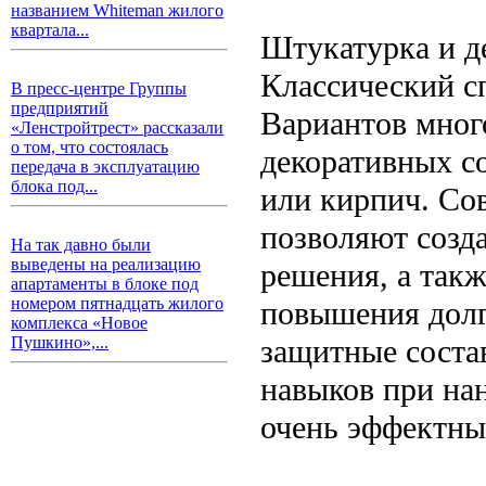
названием Whiteman жилого
квартала...
Штукатурка и д
Классический с
В пресс-центре Группы
предприятий
Вариантов мног
«Ленстройтрест» рассказали
о том, что состоялась
декоративных с
передача в эксплуатацию
блока под...
или кирпич. Со
позволяют созд
На так давно были
выведены на реализацию
решения, а так
апартаменты в блоке под
номером пятнадцать жилого
повышения долг
комплекса «Новое
защитные соста
Пушкино»,...
навыков при нан
очень эффектны