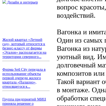
Дизайн и интерьер
вопрос красоты
воздействий.
Вагонка и имит
Один из самых 
Жилой квартал «Летний
сад», который относится к
Вагонка из нат
бизнес-классу от фирмы
«Эталон» располагается на
уютный вид. Им
территории северного...
долговечный ма
Фирма Setl City передала в
композитов или
использование объекты
первой очереди жилого
Такой вариант 
квартала «Палацио»,
относящегося к...
в монтаже. Одна
обработки спец
Группа предприятий МИЦ
приняла решение о