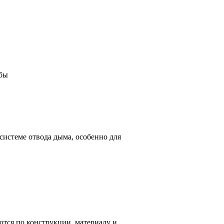
убы
истеме отвода дыма, особенно для
ются по конструкции, материалу и