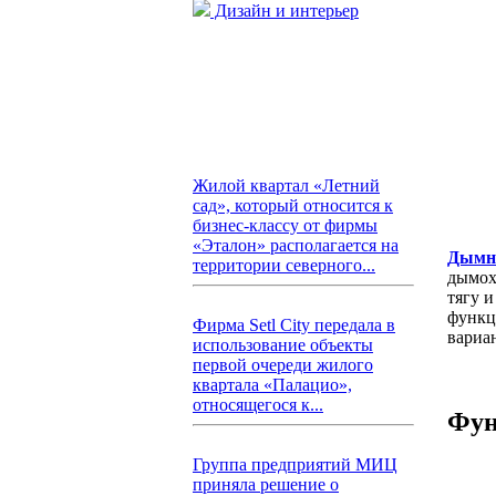
Дизайн и интерьер
Жилой квартал «Летний
сад», который относится к
бизнес-классу от фирмы
«Эталон» располагается на
Дымни
территории северного...
дымох
тягу 
функц
Фирма Setl City передала в
вариа
использование объекты
первой очереди жилого
квартала «Палацио»,
относящегося к...
Фун
Группа предприятий МИЦ
приняла решение о