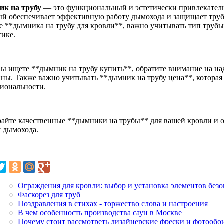
к на трубу
— это функциональный и эстетически привлекател
ый обеспечивает эффективную работу дымохода и защищает труб
е **дымника на трубу для кровли**, важно учитывать тип трубы
тике.
вы ищете **дымник на трубу купить**, обратите внимание на н
ины. Также важно учитывать **дымник на трубу цена**, которая 
иональности.
айте качественные **дымники на трубы** для вашей кровли и 
у дымохода.
Ограждения для кровли: выбор и установка элементов без
Фаскорез для труб
Поздравления в стихах - торжество слова и настроения
В чем особенность производства саун в Москве
Почему стоит рассмотреть дизайнерские фрески и фотообо