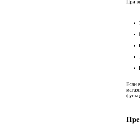
При в
Если 
магаз
функц
Пре