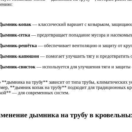
чению:
Дымник-копак
— классический вариант с козырьком, защищающ
Дымник-сетка
— предотвращает попадание мусора и насекомы
Дымник-решётка
— обеспечивает вентиляцию и защиту от кру
Дымник-капюшон
— помогает улучшить тягу и предотвратить 
Дымник-свисток
— используется для улучшения тяги и защиты 
 **дымника на трубу** зависит от типа трубы, климатических ус
мер, **дымник копак на трубу** подходит для традиционных кро
кой** — для современных систем.
менение дымника на трубу в кровельны