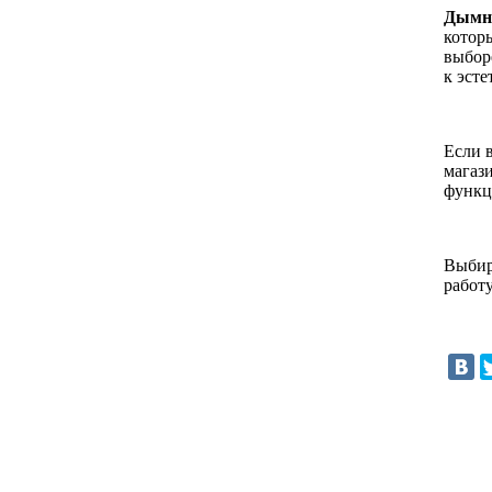
Дымни
котор
выбор
к эсте
Если 
магаз
функц
Выбир
работ