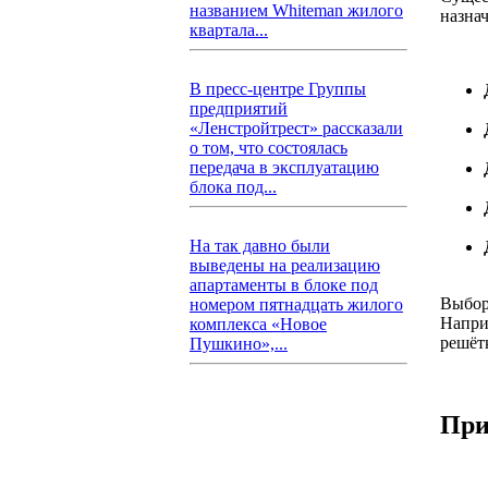
названием Whiteman жилого
назна
квартала...
В пресс-центре Группы
предприятий
«Ленстройтрест» рассказали
о том, что состоялась
передача в эксплуатацию
блока под...
На так давно были
выведены на реализацию
апартаменты в блоке под
Выбор
номером пятнадцать жилого
Напри
комплекса «Новое
решёт
Пушкино»,...
При