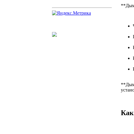
**Дым
**Дым
устан
Как