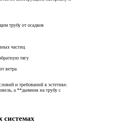
им трубу от осадков
х
пных частиц
обратную тягу
от ветра
ловий и требований к эстетике.
вель, а **дымник на трубу с
х системах