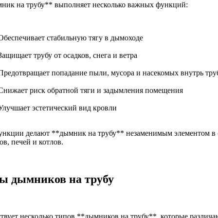
ник на трубу** выполняет несколько важных функций:
Обеспечивает стабильную тягу в дымоходе
Защищает трубу от осадков, снега и ветра
Предотвращает попадание пыли, мусора и насекомых внутрь тр
Снижает риск обратной тяги и задымления помещения
Улучшает эстетический вид кровли
ункции делают **дымник на трубу** незаменимым элементом в с
в, печей и котлов.
ы дымников на трубу
твует несколько типов **дымников на трубу**, которые различа