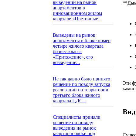
выведении на рынок
**Дым
апартаментов в
инновационном жилом
квартале «Цветочные...
Выведены на рынок
апартаменты в блоке номер
четыре жилого квартала
бизнес-класса
«Притяжение», его
возведение...
Не так давно было принято
Эти ф
решение по поводу запуска
камино
реализации на территории
третьего блока жилого
квартала ЦДС...
Вид
Специалисты приняли
решение по поводу
выведения на рынок
квартир в блоке под
Сущес