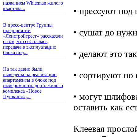
названием Whiteman жилого
• прессуют под
квартала...
В пресс-центре Группы
• сушат до нуж
предприятий
«Ленстройтрест» рассказали
о том, что состоялась
передача в эксплуатацию
• делают это та
блока под...
На так давно были
• сортируют по 
выведены на реализацию
апартаменты в блоке под
номером пятнадцать жилого
комплекса «Новое
• могут шлифова
Пушкино»,...
оставить как ест
Клеевая прослой