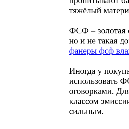
пропитывают ба
тяжёлый матери
ФСФ – золотая с
но и не такая 
фанеры фсф вла
Иногда у покуп
использовать Ф
оговорками. Дл
классом эмисси
сильным.