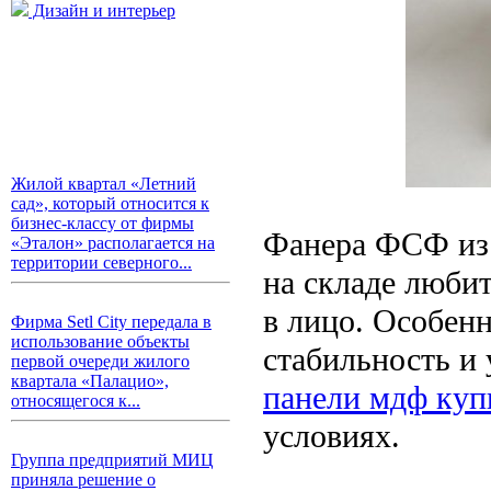
Дизайн и интерьер
Жилой квартал «Летний
сад», который относится к
бизнес-классу от фирмы
Фанера ФСФ из 
«Эталон» располагается на
территории северного...
на складе любит
в лицо. Особенн
Фирма Setl City передала в
использование объекты
стабильность и 
первой очереди жилого
квартала «Палацио»,
панели мдф куп
относящегося к...
условиях.
Группа предприятий МИЦ
приняла решение о