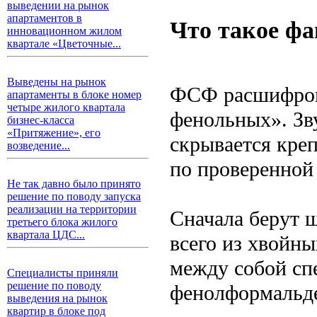
выведении на рынок
апартаментов в
Что такое фа
инновационном жилом
квартале «Цветочные...
Выведены на рынок
ФСФ расшифровы
апартаменты в блоке номер
четыре жилого квартала
фенольных». Зву
бизнес-класса
«Притяжение», его
скрывается кре
возведение...
по проверенной
Не так давно было принято
решение по поводу запуска
реализации на территории
Сначала берут 
третьего блока жилого
квартала ЦДС...
всего из хвойны
между собой сп
Специалисты приняли
решение по поводу
фенолформальде
выведения на рынок
квартир в блоке под