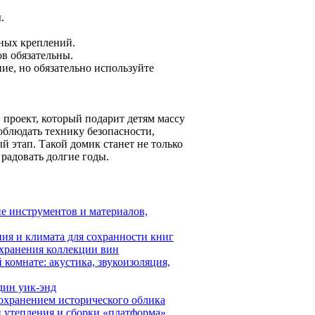
.
ных креплений.
ов обязательны.
ие, но обязательно используйте
проект, который подарит детям массу
облюдать технику безопасности,
 этап. Такой домик станет не только
радовать долгие годы.
ие инструментов и материалов,
ия и климата для сохранности книг
 хранения коллекции вин
комнате: акустика, звукоизоляция,
дин уик-энд
сохранением исторического облика
 утепления и сборки «платформа»