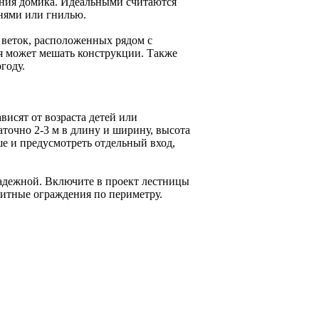
ения домика. Идеальными считаются
знями или гнилью.
е веток, расположенных рядом с
ая может мешать конструкции. Также
году.
висят от возраста детей или
аточно 2-3 м в длину и ширину, высота
е и предусмотреть отдельный вход,
адежной. Включите в проект лестницы
щитные ограждения по периметру.