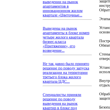
защитн
выведении на рынок
инстру
апартаментов в
Обрат
инновационном жилом
квартале «Цветочные...
Этапы
Устан
Выведены на рынок
основ
апартаменты в блоке номер
четыре жилого квартала
Постр
бизнес-класса
Обяза
«Притяжение», его
возведение...
Стены
отверс
Не так давно было принято
Устан
решение по поводу запуска
испол
реализации на территории
третьего блока жилого
Внутр
квартала ЦДС...
отдых
Обраб
Специалисты приняли
защити
решение по поводу
выведения на рынок
Безоп
квартир в блоке под