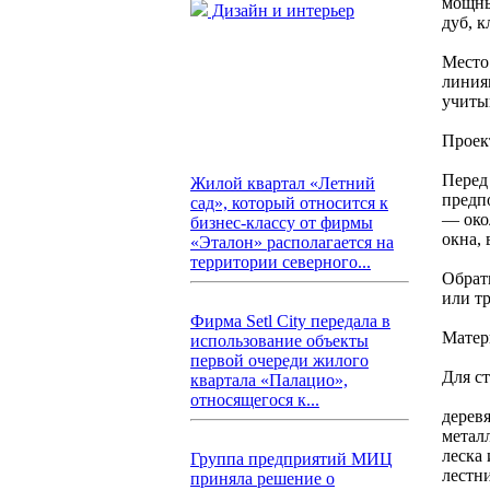
мощны
Дизайн и интерьер
дуб, к
Место
линия
учиты
Проек
Перед 
Жилой квартал «Летний
предп
сад», который относится к
— око
бизнес-классу от фирмы
окна,
«Эталон» располагается на
территории северного...
Обрат
или т
Фирма Setl City передала в
Матер
использование объекты
первой очереди жилого
Для ст
квартала «Палацио»,
относящегося к...
деревя
метал
леска
Группа предприятий МИЦ
лестн
приняла решение о