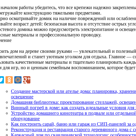
 началом работы убедитесь, что все крепежи надежно закреплены
регружайте конструкцию тяжелыми предметами.
ярно осматривайте домик на наличие повреждений или ослаблен
айте возраст детей: безопасная высота и отсутствие острых угл
остевого домика можно предусмотреть электропитание и освещен
асные материалы и профессиональную проводку.
чение
оить дом на дереве своими руками — увлекательный и полезный 
 впечатлений и станет уютным уголком для отдыха. Главное — с
ьзовать качественные материалы и тщательно планировать каждый
м для игр, но и ценным семейным воспоминанием, которое будет 
Создание мастерской или ателье дома: планировка, хранен
освещение
Домашняя библиотека: проектирование стеллажей, освещен
Винный погреб в доме: как создать идеальные условия для
Устройство домашнего кинотеатра в подвале или отдельной 
оборудование
Как построить сарай, баню или гараж из СИП-панелей за о
Реконструкция и реставрация старого деревянного дома с 
Каркасный дом по скандинавской технологии: особенности