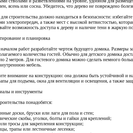
ми стволами и разветвлениями на уровне, удобном для размещ
лен, ясень или сосна. Убедитесь, что дерево не повреждено боле
 для строительства должно находиться в безопасности: избегайт
ми электропередач, а также мест с высокой ветвистостью, котор
вайте возможность доступа к дереву и наличие тени в жаркую по
тирование и планировка
началом работ разработайте чертеж будущего домика. Размеры за
олагаемого количества гостей. Обычно для детского домика дост
ло 2 метров. Для гостевого домика можно сделать немного больш
 внутреннюю мебель.
ите внимание на конструкцию: она должна быть устойчивой и н
рапы для подъема, окна для вентиляции и освещения, а также за
иалы и инструменты
роительства понадобятся:
нные доски, бруски или лаги для пола и стен;
лические скобы, уголки, болты и гайки для креплений;
 или тросы для закрепления конструкции;
ицы, трапы или лестничные лесенки;