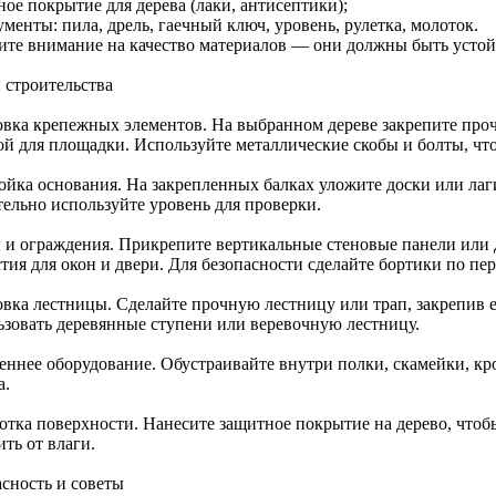
ое покрытие для дерева (лаки, антисептики);
менты: пила, дрель, гаечный ключ, уровень, рулетка, молоток.
ите внимание на качество материалов — они должны быть устой
 строительства
овка крепежных элементов. На выбранном дереве закрепите проч
ой для площадки. Используйте металлические скобы и болты, чт
ойка основания. На закрепленных балках уложите доски или лаги
тельно используйте уровень для проверки.
 и ограждения. Прикрепите вертикальные стеновые панели или 
тия для окон и двери. Для безопасности сделайте бортики по пе
овка лестницы. Сделайте прочную лестницу или трап, закрепив 
ьзовать деревянные ступени или веревочную лестницу.
еннее оборудование. Обустраивайте внутри полки, скамейки, кр
а.
отка поверхности. Нанесите защитное покрытие на дерево, чтоб
ть от влаги.
асность и советы