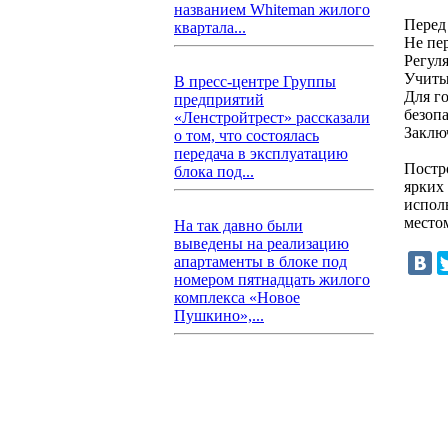
названием Whiteman жилого
Перед
квартала...
Не пе
Регул
Учитыв
В пресс-центре Группы
Для г
предприятий
безоп
«Ленстройтрест» рассказали
Заклю
о том, что состоялась
передача в эксплуатацию
Постр
блока под...
ярких
испол
место
На так давно были
выведены на реализацию
апартаменты в блоке под
номером пятнадцать жилого
комплекса «Новое
Пушкино»,...