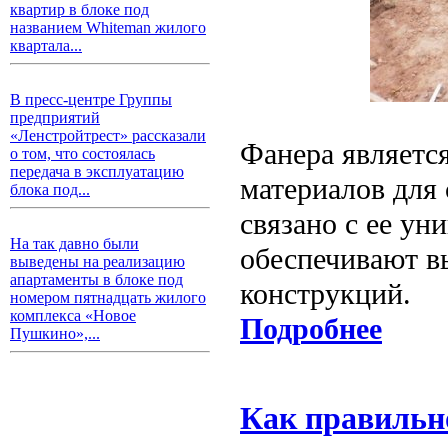
квартир в блоке под
названием Whiteman жилого
квартала...
В пресс-центре Группы
предприятий
«Ленстройтрест» рассказали
Фанера являетс
о том, что состоялась
передача в эксплуатацию
материалов для 
блока под...
связано с ее ун
На так давно были
обеспечивают в
выведены на реализацию
апартаменты в блоке под
конструкций.
номером пятнадцать жилого
комплекса «Новое
Подробнее
Пушкино»,...
Как правильн