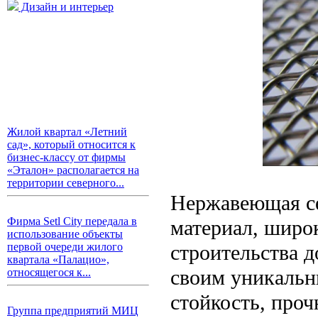
Дизайн и интерьер
Жилой квартал «Летний
сад», который относится к
бизнес-классу от фирмы
«Эталон» располагается на
территории северного...
Нержавеющая се
Фирма Setl City передала в
материал, широ
использование объекты
первой очереди жилого
строительства 
квартала «Палацио»,
своим уникальн
относящегося к...
стойкость, проч
Группа предприятий МИЦ