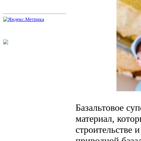
Базальтовое су
материал, кото
строительстве и
природной база