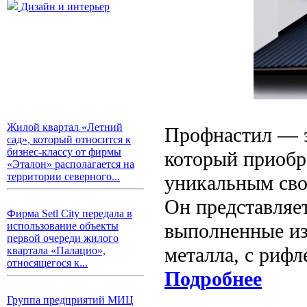
Дизайн и интерьер
Жилой квартал «Летний
Профнастил — э
сад», который относится к
бизнес-классу от фирмы
который приобр
«Эталон» располагается на
территории северного...
уникальным сво
Он представляе
Фирма Setl City передала в
выполненные из
использование объекты
первой очереди жилого
металла, с риф
квартала «Палацио»,
относящегося к...
Подробнее
Группа предприятий МИЦ