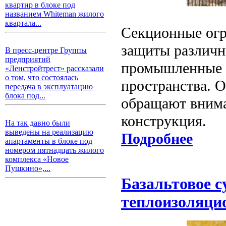
квартир в блоке под
названием Whiteman жилого
квартала...
Секционные огр
защиты различны
В пресс-центре Группы
предприятий
промышленные 
«Ленстройтрест» рассказали
о том, что состоялась
пространства. 
передача в эксплуатацию
блока под...
обращают внима
конструкция.
На так давно были
выведены на реализацию
Подробнее
апартаменты в блоке под
номером пятнадцать жилого
комплекса «Новое
Пушкино»,...
Базальтовое 
теплоизоляци