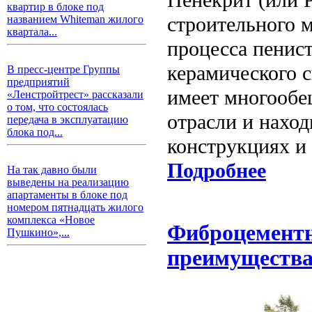
квартир в блоке под
строительного м
названием Whiteman жилого
квартала...
процесса пенист
керамического 
В пресс-центре Группы
предприятий
имеет многообе
«Ленстройтрест» рассказали
о том, что состоялась
отрасли и нахо
передача в эксплуатацию
блока под...
конструкциях и
Подробнее
На так давно были
выведены на реализацию
апартаменты в блоке под
номером пятнадцать жилого
комплекса «Новое
Фиброцементн
Пушкино»,...
преимуществ