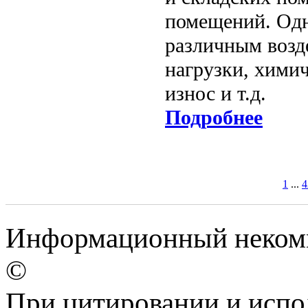
помещений. Одн
различным возд
нагрузки, хими
износ и т.д.
Подробнее
1
...
4
Информационный некомм
©
При цитировании и испо