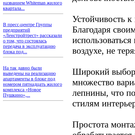
названием Whiteman жилого
квартала...
Устойчивость к
В пресс-центре Группы
Благодаря свои
предприятий
«Ленстройтрест» рассказали
использоваться 
о том, что состоялась
передача в эксплуатацию
воздухе, не тер
блока под...
На так давно были
Широкий выбор 
выведены на реализацию
апартаменты в блоке под
множество вари
номером пятнадцать жилого
комплекса «Новое
лепнины, что по
Пушкино»,...
стилям интерьер
Простота монта
обрабатывается 