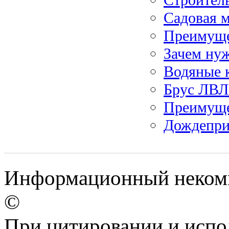
Садовая м
Преимуще
Зачем нуж
Водяные 
Брус ЛВЛ
Преимуще
Дождепри
Информационный некомм
©
При цитировании и испо