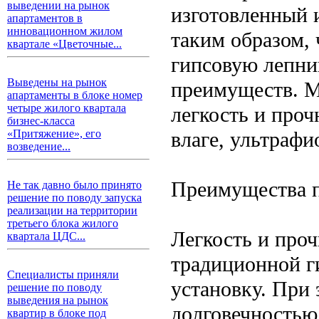
выведении на рынок
изготовленный 
апартаментов в
инновационном жилом
таким образом,
квартале «Цветочные...
гипсовую лепни
Выведены на рынок
преимуществ. М
апартаменты в блоке номер
четыре жилого квартала
легкость и проч
бизнес-класса
влаге, ультраф
«Притяжение», его
возведение...
Преимущества 
Не так давно было принято
решение по поводу запуска
реализации на территории
третьего блока жилого
Легкость и про
квартала ЦДС...
традиционной г
Специалисты приняли
установку. При 
решение по поводу
выведения на рынок
долговечностью
квартир в блоке под