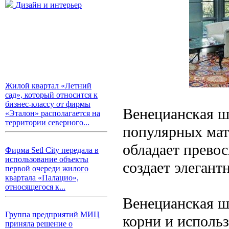
Дизайн и интерьер
Жилой квартал «Летний
сад», который относится к
бизнес-классу от фирмы
Венецианская ш
«Эталон» располагается на
территории северного...
популярных мат
обладает прево
Фирма Setl City передала в
использование объекты
создает элеган
первой очереди жилого
квартала «Палацио»,
относящегося к...
Венецианская ш
Группа предприятий МИЦ
корни и использ
приняла решение о