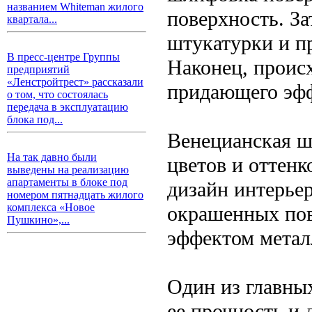
названием Whiteman жилого
поверхность. З
квартала...
штукатурки и п
В пресс-центре Группы
Наконец, проис
предприятий
«Ленстройтрест» рассказали
придающего эфф
о том, что состоялась
передача в эксплуатацию
блока под...
Венецианская ш
На так давно были
цветов и оттенк
выведены на реализацию
апартаменты в блоке под
дизайн интерьер
номером пятнадцать жилого
комплекса «Новое
окрашенных пов
Пушкино»,...
эффектом метал
Один из главны
ее прочность и 