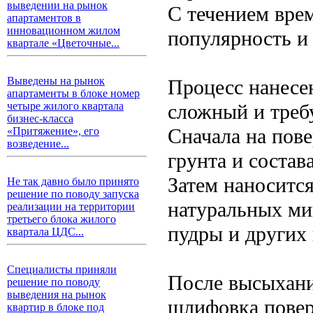
выведении на рынок
С течением вре
апартаментов в
инновационном жилом
популярность и 
квартале «Цветочные...
Выведены на рынок
Процесс нанесе
апартаменты в блоке номер
сложный и треб
четыре жилого квартала
бизнес-класса
Сначала на пове
«Притяжение», его
возведение...
грунта и состав
Затем наноситс
Не так давно было принято
решение по поводу запуска
натуральных ми
реализации на территории
третьего блока жилого
пудры и других
квартала ЦДС...
Специалисты приняли
После высыхани
решение по поводу
выведения на рынок
шлифовка повер
квартир в блоке под