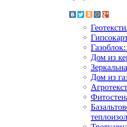
Геотексти
Гипсокар
Газоблок:
Дом из ке
Зеркальна
Дом из га
Агротекст
Фитостена
Базальтов
теплоизо
Тротуарна