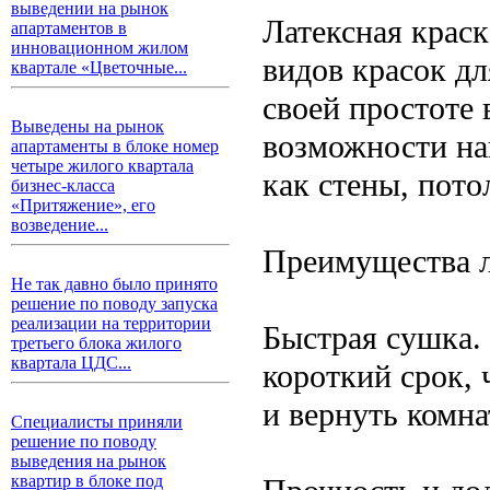
выведении на рынок
Латексная крас
апартаментов в
инновационном жилом
видов красок д
квартале «Цветочные...
своей простоте
Выведены на рынок
возможности на
апартаменты в блоке номер
четыре жилого квартала
как стены, пото
бизнес-класса
«Притяжение», его
возведение...
Преимущества л
Не так давно было принято
решение по поводу запуска
реализации на территории
Быстрая сушка. 
третьего блока жилого
квартала ЦДС...
короткий срок, 
и вернуть комна
Специалисты приняли
решение по поводу
выведения на рынок
квартир в блоке под