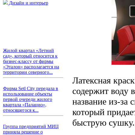
Дизайн и интерьер
Жилой квартал «Летний
сад», который относится к
бизнес-классу от фирмы
«Эталон» располагается на
территории северного...
Латексная краск
содержит воду в
Фирма Setl City передала в
использование объекты
название из-за 
первой очереди жилого
квартала «Палацио»,
который придает
относящегося к...
быструю сушку.
Группа предприятий МИЦ
приняла решение о