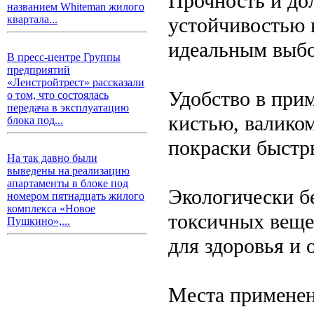
Прочность и дол
названием Whiteman жилого
устойчивостью 
квартала...
идеальным выбо
В пресс-центре Группы
предприятий
«Ленстройтрест» рассказали
Удобство в при
о том, что состоялась
передача в эксплуатацию
кистью, валиком
блока под...
покраски быстр
На так давно были
выведены на реализацию
апартаменты в блоке под
Экологически бе
номером пятнадцать жилого
комплекса «Новое
токсичных вещес
Пушкино»,...
для здоровья и
Места применен