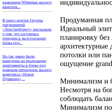
индивидуальност
названием Whiteman жилого
квартала...
Продуманная пл
В пресс-центре Группы
предприятий
Идеальный элит
«Ленстройтрест» рассказали
о том, что состоялась
планировку без
передача в эксплуатацию
блока под...
архитектурные д
потолки или па
На так давно были
выведены на реализацию
ощущение grand
апартаменты в блоке под
номером пятнадцать жилого
комплекса «Новое
Минимализм и 
Пушкино»,...
Несмотря на бог
соблюдать балан
Минимализм пом