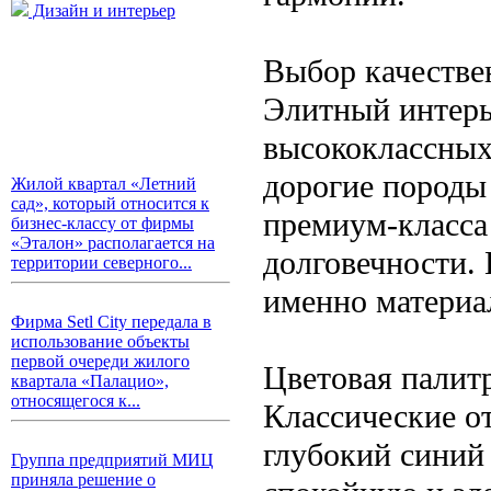
Дизайн и интерьер
Выбор качестве
Элитный интерь
высококлассных
дорогие породы 
Жилой квартал «Летний
сад», который относится к
премиум-класса
бизнес-классу от фирмы
«Эталон» располагается на
долговечности. 
территории северного...
именно материа
Фирма Setl City передала в
использование объекты
первой очереди жилого
Цветовая палит
квартала «Палацио»,
относящегося к...
Классические о
глубокий синий
Группа предприятий МИЦ
приняла решение о