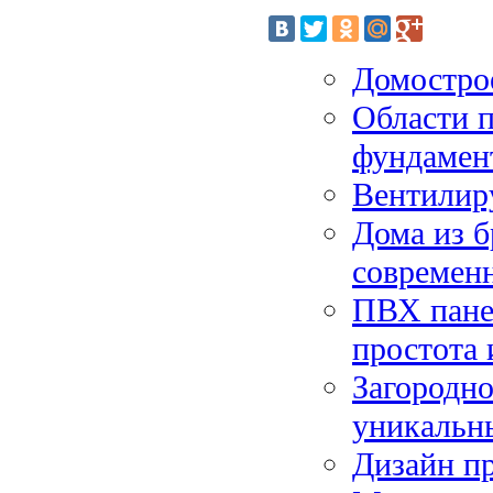
Домострое
Области п
фундамен
Вентилир
Дома из б
современ
ПВХ панел
простота 
Загородно
уникальн
Дизайн пр