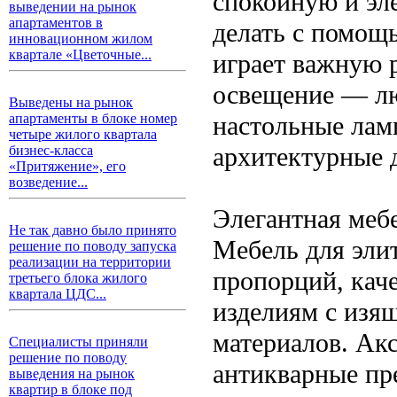
спокойную и эл
выведении на рынок
апартаментов в
делать с помощ
инновационном жилом
квартале «Цветочные...
играет важную 
освещение — лю
Выведены на рынок
настольные лам
апартаменты в блоке номер
четыре жилого квартала
архитектурные 
бизнес-класса
«Притяжение», его
возведение...
Элегантная меб
Не так давно было принято
Мебель для эли
решение по поводу запуска
реализации на территории
пропорций, каче
третьего блока жилого
квартала ЦДС...
изделиям с изя
материалов. Ак
Специалисты приняли
решение по поводу
антикварные пр
выведения на рынок
квартир в блоке под