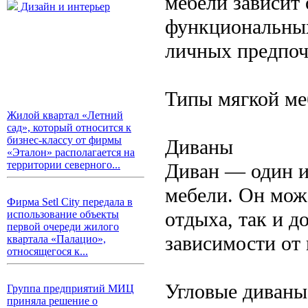
мебели зависит 
Дизайн и интерьер
функциональных
личных предпоч
Типы мягкой ме
Жилой квартал «Летний
сад», который относится к
бизнес-классу от фирмы
Диваны
«Эталон» располагается на
территории северного...
Диван — один и
мебели. Он мож
Фирма Setl City передала в
отдыха, так и д
использование объекты
первой очереди жилого
зависимости от 
квартала «Палацио»,
относящегося к...
Угловые диваны
Группа предприятий МИЦ
приняла решение о