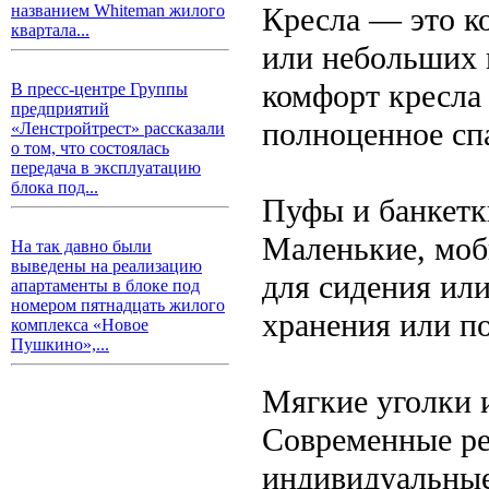
Кресла — это к
названием Whiteman жилого
квартала...
или небольших 
комфорт кресла
В пресс-центре Группы
предприятий
полноценное сп
«Ленстройтрест» рассказали
о том, что состоялась
передача в эксплуатацию
блока под...
Пуфы и банкетк
Маленькие, моб
На так давно были
выведены на реализацию
для сидения ил
апартаменты в блоке под
номером пятнадцать жилого
хранения или по
комплекса «Новое
Пушкино»,...
Мягкие уголки 
Современные ре
индивидуальные