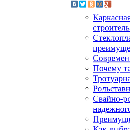
Каркасная
строитель
Стеклопла
преимуще
Современ
Почему т
Тротуарна
Рольставн
Свайно-р
надежного
Преимуще
Как выбра