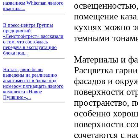
освещенностью,
названием Whiteman жилого
квартала...
помещение каза
кухнях можно э
В пресс-центре Группы
предприятий
темными тонам
«Ленстройтрест» рассказали
о том, что состоялась
передача в эксплуатацию
блока под...
Материалы и фа
Расцветка гарн
На так давно были
выведены на реализацию
фасадов и окру
апартаменты в блоке под
номером пятнадцать жилого
поверхности от
комплекса «Новое
Пушкино»,...
пространство, п
особенно хорош
поверхности со
сочетаются с н