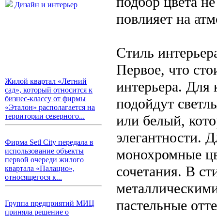
подбор цвета не
Дизайн и интерьер
повлияет на ат
Стиль интерьер
Первое, что ст
Жилой квартал «Летний
интерьера. Для
сад», который относится к
бизнес-классу от фирмы
подойдут светл
«Эталон» располагается на
территории северного...
или белый, кот
элегантности. 
Фирма Setl City передала в
монохромные цв
использование объекты
первой очереди жилого
сочетания. В ст
квартала «Палацио»,
относящегося к...
металлическими
пастельные отт
Группа предприятий МИЦ
приняла решение о