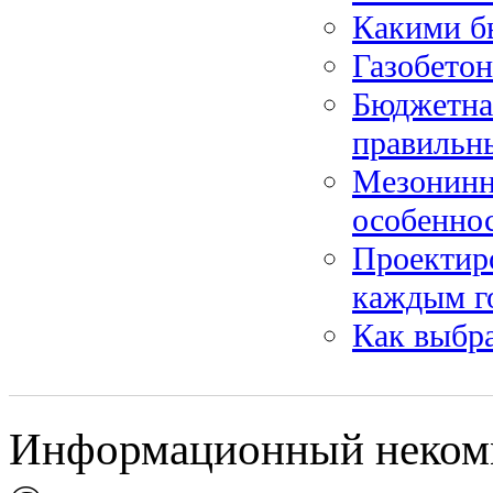
Какими б
Газобето
Бюджетная
правильн
Мезонинн
особенно
Проектир
каждым г
Как выбра
Информационный некомм