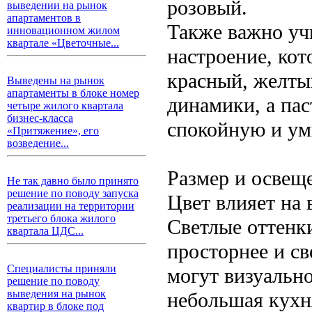
розовый.
выведении на рынок
апартаментов в
Также важно уч
инновационном жилом
квартале «Цветочные...
настроение, кот
красный, желты
Выведены на рынок
апартаменты в блоке номер
динамики, а па
четыре жилого квартала
бизнес-класса
спокойную и ум
«Притяжение», его
возведение...
Размер и освещ
Не так давно было принято
решение по поводу запуска
Цвет влияет на 
реализации на территории
третьего блока жилого
Светлые оттенк
квартала ЦДС...
просторнее и св
Специалисты приняли
могут визуально
решение по поводу
выведения на рынок
небольшая кухн
квартир в блоке под