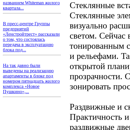
Стеклянные вст
названием Whiteman жилого
квартала...
Стеклянные эле
визуально расш
В пресс-центре Группы
предприятий
светом. Сейчас 
«Ленстройтрест» рассказали
о том, что состоялась
тонированным с
передача в эксплуатацию
блока под...
и рельефами. Та
открытой планир
На так давно были
выведены на реализацию
прозрачности. 
апартаменты в блоке под
номером пятнадцать жилого
зонировать про
комплекса «Новое
Пушкино»,...
Раздвижные и с
Практичность и
раздвижные две