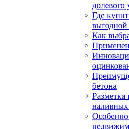
долевого 
Где купи
выгодной
Как выбра
Применен
Инновации
оцинкова
Преимуще
бетона
Разметка
наливных
Особеннос
недвижим