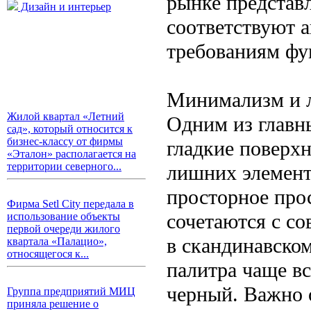
рынке представ
Дизайн и интерьер
соответствуют 
требованиям фу
Минимализм и 
Жилой квартал «Летний
Одним из главн
сад», который относится к
бизнес-классу от фирмы
гладкие поверхн
«Эталон» располагается на
территории северного...
лишних элементо
просторное прос
Фирма Setl City передала в
сочетаются с с
использование объекты
первой очереди жилого
в скандинавском
квартала «Палацио»,
относящегося к...
палитра чаще вс
черный. Важно 
Группа предприятий МИЦ
приняла решение о