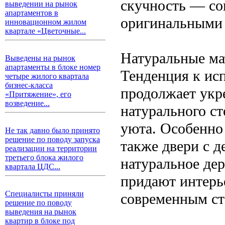
скучность — со
выведении на рынок
апартаментов в
оригинальными 
инновационном жилом
квартале «Цветочные...
Натуральные ма
Выведены на рынок
апартаменты в блоке номер
Тенденция к ис
четыре жилого квартала
бизнес-класса
продолжает укре
«Притяжение», его
возведение...
натурального ст
уюта. Особенно 
Не так давно было принято
решение по поводу запуска
также двери с 
реализации на территории
третьего блока жилого
натуральное де
квартала ЦДС...
придают интерь
Специалисты приняли
современным ст
решение по поводу
выведения на рынок
квартир в блоке под