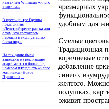
названием Whiteman жилого
чрезмерных укр
квартала...
функциональнос
В пресс-центре Группы
удобным для жи
предприятий
«Ленстройтрест» рассказали
о том, что состоялась
передача в эксплуатацию
Смелые цветовы
блока под...
Традиционная п
На так давно были
коричневые отт
выведены на реализацию
апартаменты в блоке под
добавление ярк
номером пятнадцать жилого
комплекса «Новое
синего, изумруд
Пушкино»,...
желтого. Можно
подушках, карти
оживит простра