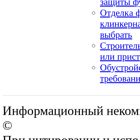
защиты ф
Отделка ф
клинкерн
выбрать
Строитель
или прис
Обустройс
требовани
Информационный некомм
©