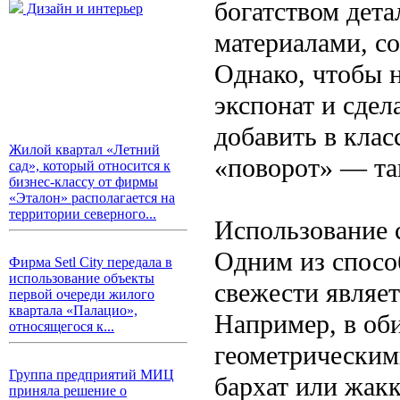
богатством дет
Дизайн и интерьер
материалами, со
Однако, чтобы 
экспонат и сдел
добавить в кла
Жилой квартал «Летний
«поворот» — та
сад», который относится к
бизнес-классу от фирмы
«Эталон» располагается на
территории северного...
Использование 
Одним из спосо
Фирма Setl City передала в
использование объекты
свежести являе
первой очереди жилого
квартала «Палацио»,
Например, в об
относящегося к...
геометрическим
Группа предприятий МИЦ
бархат или жакк
приняла решение о