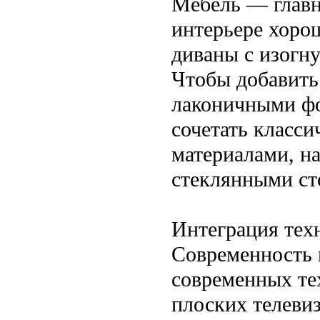
Мебель — главн
интерьере хоро
диваны с изогн
Чтобы добавить
лаконичными фо
сочетать класс
материалами, н
стеклянными с
Интеграция тех
Современность 
современных те
плоских телеви