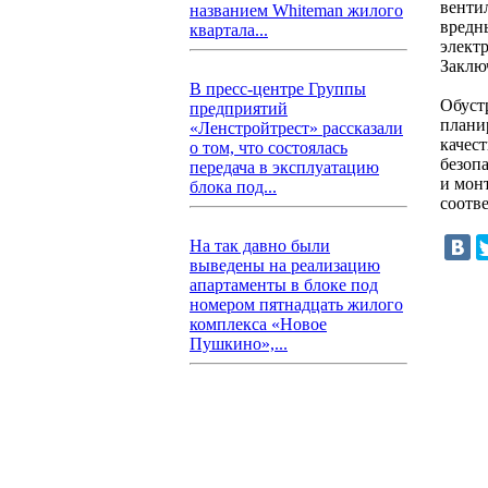
венти
названием Whiteman жилого
вредн
квартала...
элект
Заклю
В пресс-центре Группы
Обуст
предприятий
плани
«Ленстройтрест» рассказали
качес
о том, что состоялась
безоп
передача в эксплуатацию
и мон
блока под...
соотв
На так давно были
выведены на реализацию
апартаменты в блоке под
номером пятнадцать жилого
комплекса «Новое
Пушкино»,...