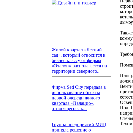
Перво
Дизайн и интерьер
строи
котор
котель
дымоу
Также
комму
опреде
Жилой квартал «Летний
Требо
сад», который относится к
бизнес-классу от фирмы
Помещ
«Эталон» располагается на
территории северного...
Площа
должн
Венти
Фирма Setl City передала в
прито
использование объекты
естес
первой очереди жилого
Освещ
квартала «Палацио»,
Пол. 
относящегося к...
напри
Стены
Техни
Группа предприятий МИЦ
приняла решение о