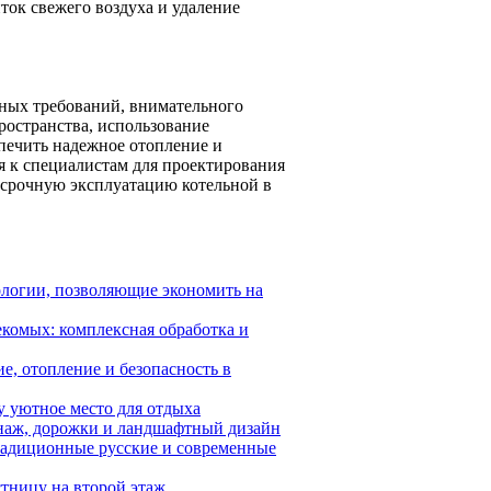
ок свежего воздуха и удаление
вных требований, внимательного
ространства, использование
печить надежное отопление и
я к специалистам для проектирования
осрочную эксплуатацию котельной в
логии, позволяющие экономить на
екомых: комплексная обработка и
е, отопление и безопасность в
у уютное место для отдыха
енаж, дорожки и ландшафтный дизайн
традиционные русские и современные
стницу на второй этаж