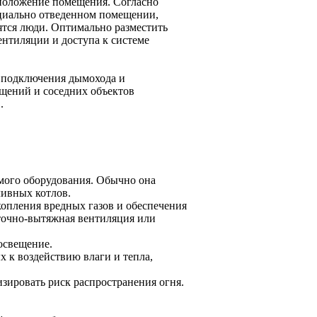
сположение помещения. Согласно
ециально отведенном помещении,
ятся люди. Оптимально разместить
ентиляции и доступа к системе
а подключения дымохода и
щений и соседних объектов
.
мого оборудования. Обычно она
ливных котлов.
опления вредных газов и обеспечения
точно-вытяжная вентиляция или
освещение.
 к воздействию влаги и тепла,
ировать риск распространения огня.