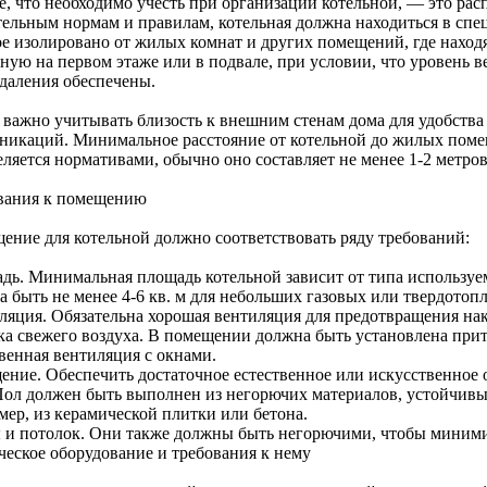
е, что необходимо учесть при организации котельной, — это ра
тельным нормам и правилам, котельная должна находиться в сп
ое изолировано от жилых комнат и других помещений, где наход
ную на первом этаже или в подвале, при условии, что уровень в
даления обеспечены.
 важно учитывать близость к внешним стенам дома для удобств
никаций. Минимальное расстояние от котельной до жилых поме
ляется нормативами, обычно оно составляет не менее 1-2 метров
вания к помещению
ение для котельной должно соответствовать ряду требований:
дь. Минимальная площадь котельной зависит от типа используе
а быть не менее 4-6 кв. м для небольших газовых или твердотоп
ляция. Обязательна хорошая вентиляция для предотвращения нак
ка свежего воздуха. В помещении должна быть установлена при
твенная вентиляция с окнами.
ение. Обеспечить достаточное естественное или искусственное 
Пол должен быть выполнен из негорючих материалов, устойчивых
мер, из керамической плитки или бетона.
 и потолок. Они также должны быть негорючими, чтобы минимиз
ческое оборудование и требования к нему