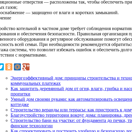
ляционные отверстия — расположены так, чтобы обеспечить прит
ых газов;
роснабжение — защищено от влаги и коротких замыканий.
чение
ройство котельной в частном доме требует соблюдения нормати
рования и обеспечения безопасности. Правильная организация п
твенного оборудования и регулярное обслуживание помогут обес
асность всей семьи. При необходимости рекомендуется обратитьс
тажа системы, что позволит избежать ошибок и обеспечить долг
етствии с нормативами.
Энергоэффективный дом: принципы строительства и техно
коммунальных платежах
Как защитить деревянный дом от огня, влаги, грибка и нас
пропитки
Умный дом своими руками: как автоматизировать освещени
коттедже
Строительство веранды или террасы: как пристроить к дом
Благоустройство территории вокруг дома: планировка, др
Строительство бани на участке: от фундамента до печки, 
финские технологии
Как спроектировать и построить удобную и безопасную ле