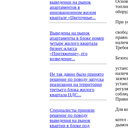
Основ
выведении на рынок
топли
апартаментов в
обору
инновационном жилом
квартале «Цветочные...
При у
свобо
Выведены на рынок
прави
апартаменты в блоке номер
налич
четыре жилого квартала
Требо
бизнес-класса
«Притяжение», его
Безоп
возведение...
устан
налич
Не так давно было принято
зазем
решение по поводу запуска
устан
реализации на территории
регул
третьего блока жилого
соблю
квартала ЦДС...
Прави
Для к
Специалисты приняли
решение по поводу
котел
выведения на рынок
дымох
квартир в блоке под