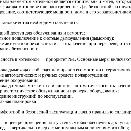
ным элементом котельной является отопительный котел, который 
ве, жидком топливе или электричестве. Для безопасной эксплуа
дование, соответствующее мощности дома и его характеристикам
становке котла необходимо обеспечить:
дный доступ для обслуживания и ремонта;
льное подключение к системе дымоудаления (дымоходу);
ие автоматики безопасности — отключения при перегреве, отсутс
вания безопасности
асность в котельной — приоритет №1. Основные меры включают
овка дымохода с соблюдением правил его монтажа и герметичнос
ие автоматических и ручных средств пожаротушения;
ление оборудования;
овка датчиков утечки газа и системы автоматического отключени
ярное техническое обслуживание и проверка оборудования;
дение инструкций по эксплуатации.
льная планировка
омфортной и безопасной эксплуатации важно правильно спланир
 — в центре помещения или у стены, чтобы обеспечить доступ д
од — вертикально вверх, с минимальным количеством изгибов;