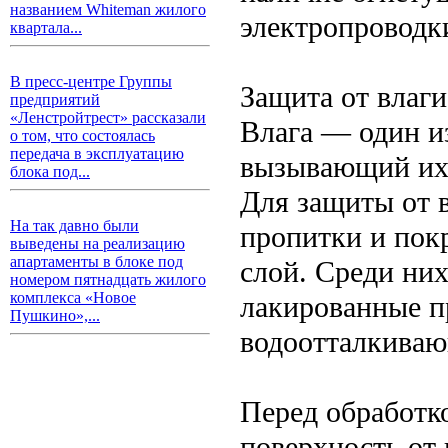
названием Whiteman жилого
электропроводк
квартала...
В пресс-центре Группы
Защита от влаги
предприятий
«Ленстройтрест» рассказали
Влага — один и
о том, что состоялась
передача в эксплуатацию
вызывающий их 
блока под...
Для защиты от 
На так давно были
пропитки и пок
выведены на реализацию
апартаменты в блоке под
слой. Среди ни
номером пятнадцать жилого
комплекса «Новое
лакированные п
Пушкино»,...
водоотталкиваю
Перед обработк
поверхность от 