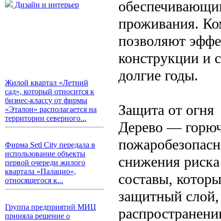
обеспечивающим
Дизайн и интерьер
проживания. Ко
позволяют эффе
конструкции и с
долгие годы.
Жилой квартал «Летний
сад», который относится к
бизнес-классу от фирмы
Защита от огня
«Эталон» располагается на
территории северного...
Дерево — горюч
пожаробезопасн
Фирма Setl City передала в
использование объекты
снижения риска
первой очереди жилого
квартала «Палацио»,
составы, котор
относящегося к...
защитный слой,
Группа предприятий МИЦ
распространени
приняла решение о