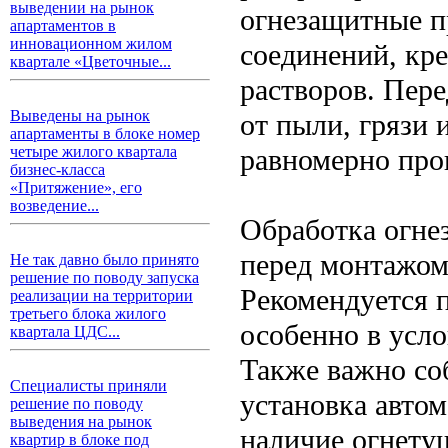
выведении на рынок
огнезащитные п
апартаментов в
инновационном жилом
соединений, кр
квартале «Цветочные...
растворов. Пер
Выведены на рынок
от пыли, грязи 
апартаменты в блоке номер
равномерно про
четыре жилого квартала
бизнес-класса
«Притяжение», его
возведение...
Обработка огне
перед монтажом,
Не так давно было принято
решение по поводу запуска
Рекомендуется п
реализации на территории
третьего блока жилого
особенно в усл
квартала ЦДС...
Также важно со
Специалисты приняли
установка авто
решение по поводу
выведения на рынок
наличие огнету
квартир в блоке под