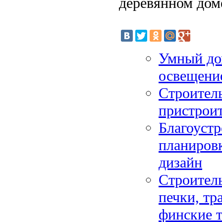
деревянном дом
Умный дом
освещение
Строитель
пристроит
Благоустр
планиров
дизайн
Строитель
печки, тр
финские 