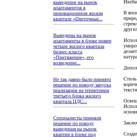
Икеба
выведении на рынок
апартаментов в
В япо
инновационном жилом
приро
квартале «Цветочные...
стрем
други
Выведены на рынок
Испол
апартаменты в блоке номер
умирот
четыре жилого квартала
делае
бизнес-класса
натур
«Притяжение», его
возведение...
Допол
Стиль
Не так давно было принято
корич
решение по поводу запуска
текст
реализации на территории
третьего блока жилого
Освещ
квартала ЦДС...
Испол
основ
Специалисты приняли
Заклю
решение по поводу
выведения на рынок
Созда
квартир в блоке под