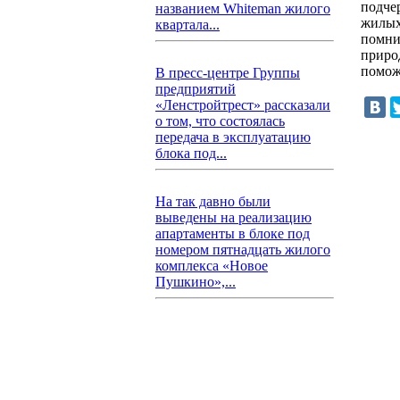
подче
названием Whiteman жилого
жилых
квартала...
помни
приро
помож
В пресс-центре Группы
предприятий
«Ленстройтрест» рассказали
о том, что состоялась
передача в эксплуатацию
блока под...
На так давно были
выведены на реализацию
апартаменты в блоке под
номером пятнадцать жилого
комплекса «Новое
Пушкино»,...