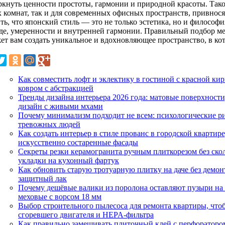
ркнуть ценности простоты, гармонии и природной красоты. Так
 комнат, так и для современных офисных пространств, привнося
ть, что японский стиль — это не только эстетика, но и философ
де, умеренности и внутренней гармонии. Правильный подбор ме
ет вам создать уникальное и вдохновляющее пространство, в кот
Как совместить лофт и эклектику в гостиной с красной ки
ковром с абстракцией
Тренды дизайна интерьера 2026 года: матовые поверхност
дизайн с живыми мхами
Почему минимализм подходит не всем: психологические ри
тревожных людей
Как создать интерьер в стиле прованс в городской квартире
искусственно состаренные фасады
Секреты резки керамогранита ручным плиткорезом без ско
укладки на кухонный фартук
Как обновить старую тротуарную плитку на даче без демонт
защитный лак
Почему дешёвые валики из поролона оставляют пузыри на 
меховые с ворсом 18 мм
Выбор строительного пылесоса для ремонта квартиры, что
сгоревшего двигателя и HEPA-фильтра
Как правильно замешивать плиточный клей с перфоратором