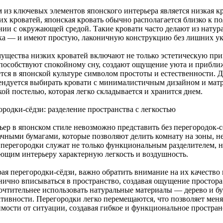
 из ключевых элементов японского интерьера является низкая к
х кроватей, японская кровать обычно располагается близко к по
нии с окружающей средой. Такие кровати часто делают из натур
ка — и имеют простую, лаконичную конструкцию без лишних у
ущества низких кроватей включают не только эстетическую прив
пособствуют спокойному сну, создают ощущение уюта и приближа
ется в японской культуре символом простоты и естественности. 
ендуется выбирать кровати с минималистичным дизайном и ма
ой постелью, которая легко складывается и хранится днем.
ородки-сёдзи: разделение пространства с легкостью
ьер в японском стиле невозможно представить без перегородок-
ачными бумагами, которые позволяют делить комнату на зоны, н
 перегородки служат не только функциональным разделителем, 
ющим интерьеру характерную легкость и воздушность.
ая перегородки-сёдзи, важно обратить внимание на их качеств
нично вписываться в пространство, создавая ощущение простора 
очтительнее использовать натуральные материалы — дерево и б
ативности. Перегородки легко перемещаются, что позволяет мен
имости от ситуации, создавая гибкое и функциональное простран