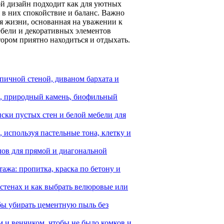
ой дизайн подходит как для уютных
 в них спокойствие и баланс. Важно
ия жизни, основанная на уважении к
бели и декоративных элементов
ором приятно находиться и отдыхать.
рпичной стеной, диваном бархата и
и, природный камень, биофильный
ски пустых стен и белой мебели для
, используя пастельные тона, клетку и
лов для прямой и диагональной
ажа: пропитка, краска по бетону и
стенах и как выбрать велюровые или
бы убирать цементную пыль без
 и венчиком, чтобы не было комков и