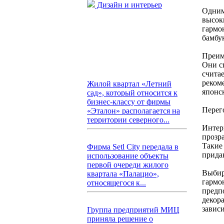
Дизайн и интерьер
Одним
высоки
гармо
бамбу
Преим
Они с
счита
реком
Жилой квартал «Летний
японск
сад», который относится к
бизнес-классу от фирмы
Перег
«Эталон» располагается на
территории северного...
Интер
прозр
Такие
Фирма Setl City передала в
прида
использование объекты
первой очереди жилого
Выбир
квартала «Палацио»,
гармо
относящегося к...
предп
декор
завис
Группа предприятий МИЦ
приняла решение о