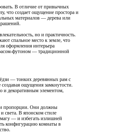
ровать. В отличие от привычных
лу, что создает ощущение простора и
альных материалов — дерева или
крашений.
лекательность, но и практичность.
ют спальное место к земле, что
Для оформления интерьера
трасом-футоном — традиционной
сёдзи — тонких деревянных рам с
е создавая ощущения замкнутости.
но и декоративным элементом,
о и пропорции. Они должны
и света. В японском стиле
умагу — и избегать излишней
ять конфигурацию комнаты в
ство.