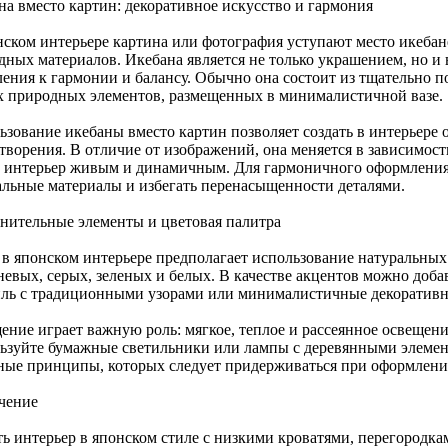
на вместо картин: декоративное искусство и гармония
нском интерьере картина или фотография уступают место икеба
дных материалов. Икебана является не только украшением, но и
ления к гармонии и балансу. Обычно она состоит из тщательно п
х природных элементов, размещенных в минималистичной вазе.
ьзование икебаны вместо картин позволяет создать в интерьере 
ворения. В отличие от изображений, она меняется в зависимости
т интерьер живым и динамичным. Для гармоничного оформления
альные материалы и избегать перенасыщенности деталями.
нительные элементы и цветовая палитра
 в японском интерьере предполагает использование натуральных
невых, серых, зеленых и белых. В качестве акцентов можно доба
иль с традиционными узорами или минималистичные декоратив
ение играет важную роль: мягкое, теплое и рассеянное освещени
ьзуйте бумажные светильники или лампы с деревянными элеме
ные принципы, которых следует придерживаться при оформлени
чение
ть интерьер в японском стиле с низкими кроватями, перегородка