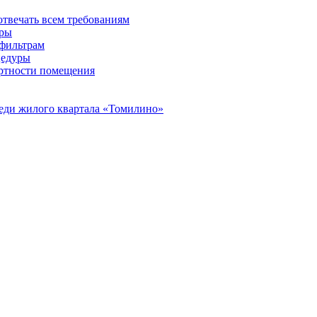
отвечать всем требованиям
иры
 фильтрам
цедуры
ортности помещения
реди жилого квартала «Томилино»