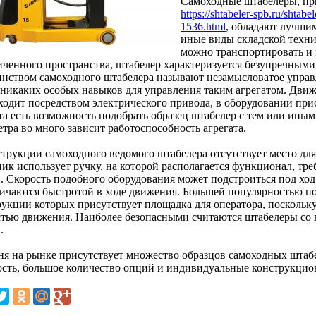
Самоходные штабелеры, при
https://shtabeler-spb.ru/shtab
1536.html
, обладают лучши
иные виды складской техн
можно транспортировать и 
иченного пространства, штабелер характеризуется безупречным
инством самоходного штабелера называют незамысловатое управ
 никаких особых навыков для управления таким агрегатом. Движ
ходит посредством электрического привода, в оборудовании при
та есть возможность подобрать образец штабелер с тем или иным
тра во много зависит работоспособность агрегата.
струкции самоходного ведомого штабелера отсутствует место для
ник использует ручку, на которой располагается функционал, тр
в. Скорость подобного оборудования может подстроиться под ход
личаются быстротой в ходе движения. Большей популярностью по
рукции которых присутствует площадка для оператора, поскольк
стью движения. Наиболее безопасными считаются штабелеры со 
.
ня на рынке присутствует множество образцов самоходных штаб
сть, большое количество опций и индивидуальные конструкцио