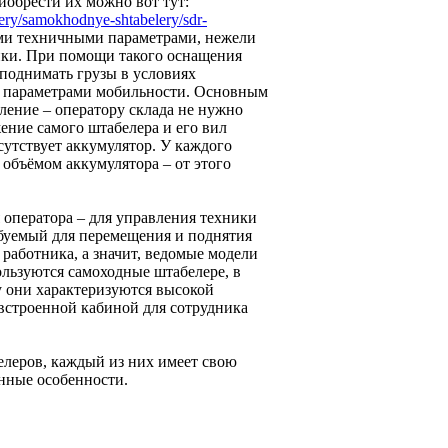
обрести их можно вот тут:
elery/samokhodnye-shtabelery/sdr-
ми техничными параметрами, нежели
ики. При помощи такого оснащения
поднимать грузы в условиях
и параметрами мобильности. Основным
ление – оператору склада не нужно
ение самого штабелера и его вил
сутствует аккумулятор. У каждого
 объёмом аккумулятора – от этого
 оператора – для управления техники
ебуемый для перемещения и поднятия
 работника, а значит, ведомые модели
льзуются самоходные штабелере, в
у они характеризуются высокой
встроенной кабиной для сотрудника
елеров, каждый из них имеет свою
нные особенности.