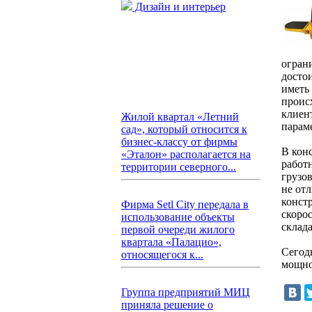
Дизайн и интерьер
огран
досто
иметь
проис
клиен
Жилой квартал «Летний
параме
сад», который относится к
бизнес-классу от фирмы
В кон
«Эталон» располагается на
работ
территории северного...
грузо
не от
конст
Фирма Setl City передала в
скоро
использование объекты
склада
первой очереди жилого
квартала «Палацио»,
Сегод
относящегося к...
мощно
Группа предприятий МИЦ
приняла решение о