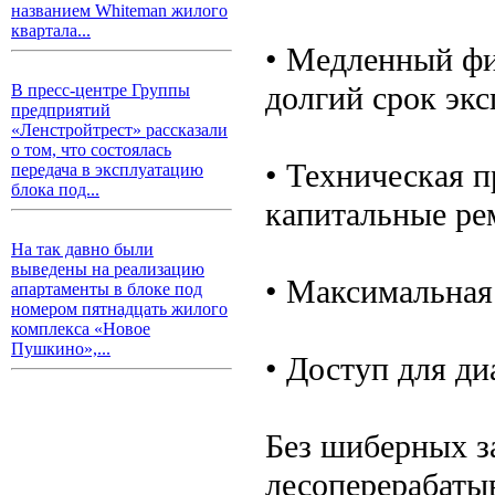
названием Whiteman жилого
квартала...
• Медленный фи
долгий срок эк
В пресс-центре Группы
предприятий
«Ленстройтрест» рассказали
о том, что состоялась
• Техническая п
передача в эксплуатацию
блока под...
капитальные ре
На так давно были
выведены на реализацию
• Максимальная
апартаменты в блоке под
номером пятнадцать жилого
комплекса «Новое
Пушкино»,...
• Доступ для ди
Без шиберных з
лесоперерабаты