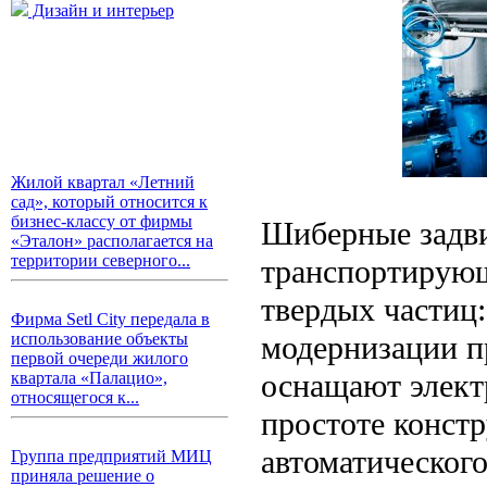
Дизайн и интерьер
Жилой квартал «Летний
сад», который относится к
бизнес-классу от фирмы
Шиберные задви
«Эталон» располагается на
территории северного...
транспортирую
твердых частиц:
Фирма Setl City передала в
модернизации п
использование объекты
первой очереди жилого
оснащают элект
квартала «Палацио»,
относящегося к...
простоте констр
автоматического
Группа предприятий МИЦ
приняла решение о