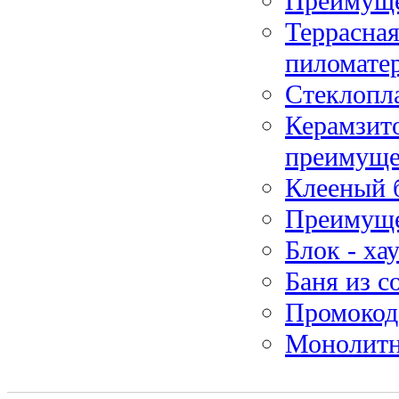
Преимуще
Террасная
пиломате
Стеклопла
Керамзит
преимуще
Клееный 
Преимуще
Блок - ха
Баня из с
Промокод
Монолитн