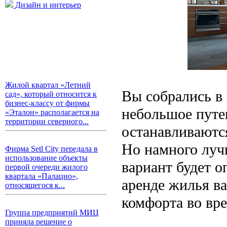
Дизайн и интерьер
Жилой квартал «Летний
Вы собрались в
сад», который относится к
бизнес-классу от фирмы
небольшое путе
«Эталон» располагается на
территории северного...
останавливаютс
Но намного лучш
Фирма Setl City передала в
использование объекты
вариант будет 
первой очереди жилого
квартала «Палацио»,
аренде жилья ва
относящегося к...
комфорта во вре
Группа предприятий МИЦ
приняла решение о