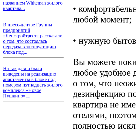
названием Whiteman жилого
• комфортабель
квартала...
любой момент;
В пресс-центре Группы
предприятий
«Ленстройтрест» рассказали
• нужную бытов
о том, что состоялась
передача в эксплуатацию
блока под...
Вы можете поки
На так давно были
любое удобное д
выведены на реализацию
апартаменты в блоке под
о том, что неож
номером пятнадцать жилого
комплекса «Новое
дезинфекцию по
Пушкино»,...
квартира не име
отелями, поэто
полностью иск