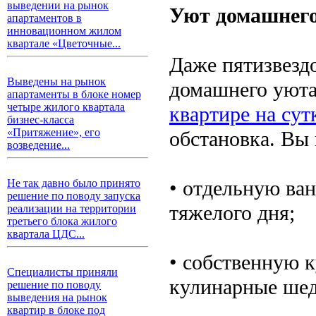
выведении на рынок
Уют домашнего
апартаментов в
инновационном жилом
квартале «Цветочные...
Даже пятизвезд
Выведены на рынок
домашнего уюта
апартаменты в блоке номер
четыре жилого квартала
квартире на сут
бизнес-класса
«Притяжение», его
обстановка. Вы 
возведение...
• отдельную ва
Не так давно было принято
решение по поводу запуска
тяжелого дня;
реализации на территории
третьего блока жилого
квартала ЦДС...
• собственную 
Специалисты приняли
кулинарные шед
решение по поводу
выведения на рынок
квартир в блоке под