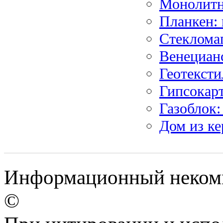
Монолитн
Планкен: 
Стеклома
Венецианс
Геотексти
Гипсокар
Газоблок:
Дом из ке
Информационный некомм
©