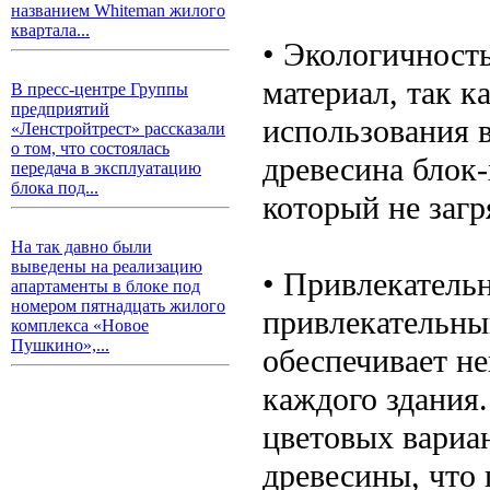
названием Whiteman жилого
квартала...
• Экологичность
материал, так к
В пресс-центре Группы
предприятий
использования 
«Ленстройтрест» рассказали
о том, что состоялась
древесина блок
передача в эксплуатацию
блока под...
который не заг
На так давно были
выведены на реализацию
• Привлекатель
апартаменты в блоке под
номером пятнадцать жилого
привлекательны
комплекса «Новое
Пушкино»,...
обеспечивает н
каждого здания
цветовых вариа
древесины, что 