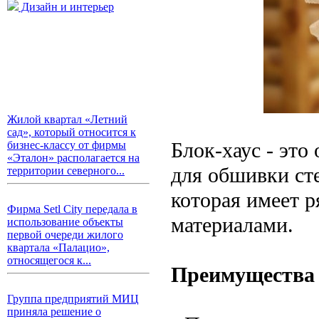
Дизайн и интерьер
Жилой квартал «Летний
сад», который относится к
Блок-хаус - это
бизнес-классу от фирмы
«Эталон» располагается на
для обшивки сте
территории северного...
которая имеет 
Фирма Setl City передала в
материалами.
использование объекты
первой очереди жилого
квартала «Палацио»,
относящегося к...
Преимущества
Группа предприятий МИЦ
приняла решение о