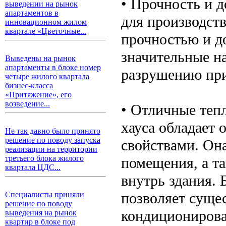
• Прочность и д
выведении на рынок
апартаментов в
для производств
инновационном жилом
квартале «Цветочные...
прочностью и д
значительные на
Выведены на рынок
апартаменты в блоке номер
разрушению при
четыре жилого квартала
бизнес-класса
«Притяжение», его
возведение...
• Отличные теп
хауса обладает
Не так давно было принято
решение по поводу запуска
свойствами. Она
реализации на территории
третьего блока жилого
помещения, а т
квартала ЦДС...
внутрь здания. 
позволяет сущес
Специалисты приняли
решение по поводу
кондиционирова
выведения на рынок
квартир в блоке под