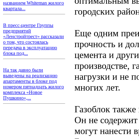
оптимальным вы
названием Whiteman жилого
квартала...
городских район
В пресс-центре Группы
Еще одним преи
предприятий
«Ленстройтрест» рассказали
прочность и до
о том, что состоялась
передача в эксплуатацию
цемента и други
блока под...
производстве, 
На так давно были
нагрузки и не 
выведены на реализацию
апартаменты в блоке под
многих лет.
номером пятнадцать жилого
комплекса «Новое
Пушкино»,...
Газоблок также 
Он не содержит
могут нанести 