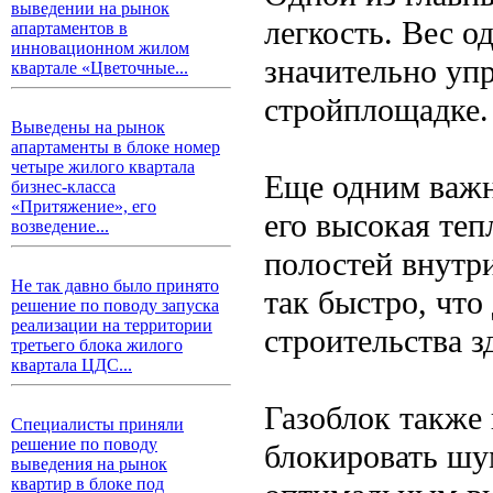
выведении на рынок
легкость. Вес од
апартаментов в
инновационном жилом
значительно уп
квартале «Цветочные...
стройплощадке.
Выведены на рынок
апартаменты в блоке номер
четыре жилого квартала
Еще одним важн
бизнес-класса
«Притяжение», его
его высокая те
возведение...
полостей внутри
Не так давно было принято
так быстро, что
решение по поводу запуска
реализации на территории
строительства з
третьего блока жилого
квартала ЦДС...
Газоблок также
Специалисты приняли
решение по поводу
блокировать шум
выведения на рынок
квартир в блоке под