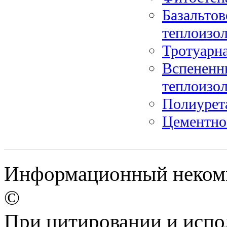
Базальтов
теплоизо
Тротуарна
Вспененн
теплоизо
Полиурет
Цементно
Информационный некомм
©
При цитировании и испо