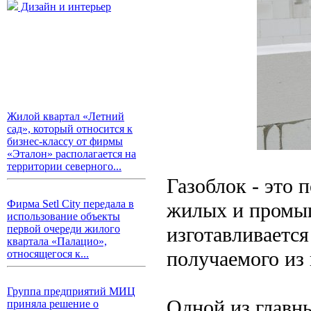
Дизайн и интерьер
Жилой квартал «Летний
сад», который относится к
бизнес-классу от фирмы
«Эталон» располагается на
территории северного...
Газоблок - это 
Фирма Setl City передала в
жилых и промыш
использование объекты
изготавливается 
первой очереди жилого
квартала «Палацио»,
получаемого из
относящегося к...
Группа предприятий МИЦ
Одной из главны
приняла решение о