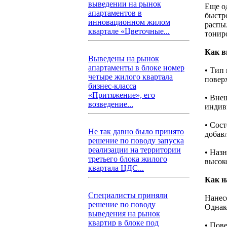
выведении на рынок
Еще о
апартаментов в
быстр
инновационном жилом
распыл
квартале «Цветочные...
тонир
Как в
Выведены на рынок
апартаменты в блоке номер
• Тип
четыре жилого квартала
поверх
бизнес-класса
«Притяжение», его
• Вне
возведение...
индив
• Сос
Не так давно было принято
добав
решение по поводу запуска
реализации на территории
• Назн
третьего блока жилого
высок
квартала ЦДС...
Как н
Специалисты приняли
Нанес
решение по поводу
Однак
выведения на рынок
квартир в блоке под
• Пов