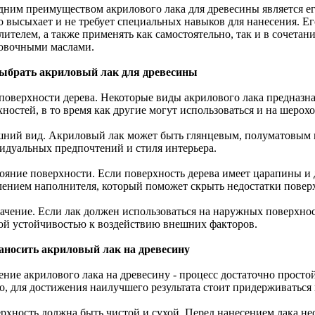
дним преимуществом акрилового лака для древесины является ег
о высыхает и не требует специальных навыков для нанесения. Е
ителем, а также применять как самостоятельно, так и в сочетан
овочными маслами.
ыбрать акриловый лак для древесины
 поверхности дерева. Некоторые виды акрилового лака предназна
ностей, в то время как другие могут использоваться и на шерох
шний вид. Акриловый лак может быть глянцевым, полуматовым 
идуальных предпочтений и стиля интерьера.
тояние поверхности. Если поверхность дерева имеет царапины и 
лением наполнителя, который поможет скрыть недостатки повер
ачение. Если лак должен использоваться на наружных поверхност
ой устойчивостью к воздействию внешних факторов.
аносить акриловый лак на древесину
ение акрилового лака на древесину - процесс достаточно просто
о, для достижения наилучшего результата стоит придерживаться 
ерхность должна быть чистой и сухой. Перед нанесением лака не