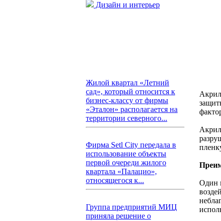
Дизайн и интерьер
Жилой квартал «Летний
сад», который относится к
Акрил
бизнес-классу от фирмы
защит
«Эталон» располагается на
факто
территории северного...
Акрил
разру
Фирма Setl City передала в
пленк
использование объекты
первой очереди жилого
Преим
квартала «Палацио»,
относящегося к...
Один 
возде
небла
Группа предприятий МИЦ
испол
приняла решение о