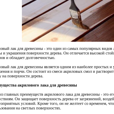
овый лак для древесины - это один из самых популярных видов л
ы и украшения поверхности дерева. Он отличается высокой сто
ров и обладает долговечностью.
овый лак для древесины является одним из наиболее простых и 
шения и порчи. Он состоит из смеси акриловых смол и раствори
у на поверхности дерева.
ущества акрилового лака для древесины
из главных преимуществ акрилового лака для древесины - это е
йствиям. Он защищает поверхность дерева от загрязнений, возде
гоприятных условий. Кроме того, он не желтеет со временем, чт
ьзования на светлых поверхностях.