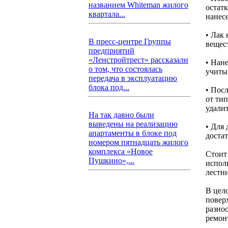
названием Whiteman жилого
остатк
квартала...
нанесе
• Лак
В пресс-центре Группы
вещес
предприятий
«Ленстройтрест» рассказали
• Нан
о том, что состоялась
учиты
передача в эксплуатацию
блока под...
• Пос
от ти
удали
На так давно были
выведены на реализацию
• Для
апартаменты в блоке под
достат
номером пятнадцать жилого
комплекса «Новое
Стоит
Пушкино»,...
испол
лестн
В цел
повер
разно
ремон