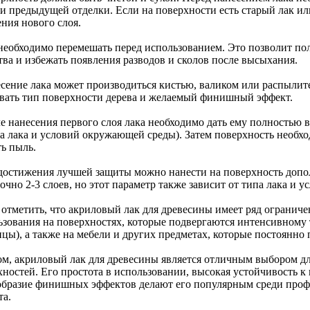
и предыдущей отделки. Если на поверхности есть старый лак или
ния нового слоя.
 необходимо перемешать перед использованием. Это позволит по
тва и избежать появления разводов и сколов после высыхания.
есение лака может производиться кистью, валиком или распылит
вать тип поверхности дерева и желаемый финишный эффект.
ле нанесения первого слоя лака необходимо дать ему полностью 
па лака и условий окружающей среды). Затем поверхность необ
ть пыль.
 достижения лучшей защиты можно нанести на поверхность допо
очно 2-3 слоев, но этот параметр также зависит от типа лака и 
 отметить, что акриловый лак для древесины имеет ряд ограниче
ьзования на поверхностях, которые подвергаются интенсивному 
ицы), а также на мебели и других предметах, которые постоянно
ом, акриловый лак для древесины является отличным выбором д
хностей. Его простота в использовании, высокая устойчивость 
образие финишных эффектов делают его популярным среди проф
та.