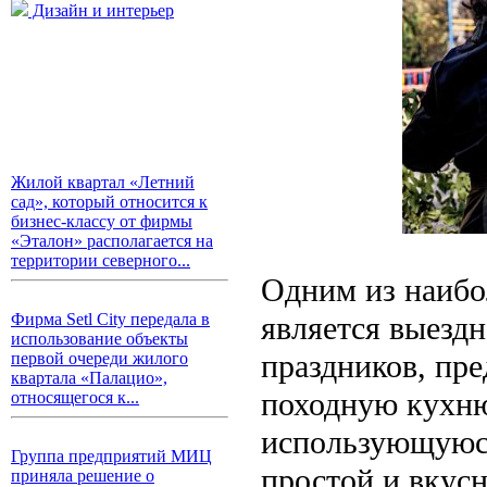
Дизайн и интерьер
Жилой квартал «Летний
сад», который относится к
бизнес-классу от фирмы
«Эталон» располагается на
территории северного...
Одним из наибо
является выездн
Фирма Setl City передала в
использование объекты
праздников, пр
первой очереди жилого
квартала «Палацио»,
походную кухню
относящегося к...
использующуюся
Группа предприятий МИЦ
простой и вкус
приняла решение о