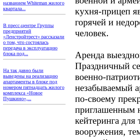
военной и армей
названием Whiteman жилого
кухня-прицеп я
квартала...
горячей и недор
В пресс-центре Группы
человек.
предприятий
«Ленстройтрест» рассказали
о том, что состоялась
передача в эксплуатацию
Аренда выездн
блока под...
Праздничный се
На так давно были
военно-патриоти
выведены на реализацию
апартаменты в блоке под
незабываемый а
номером пятнадцать жилого
комплекса «Новое
по-своему прек
Пушкино»,...
приглашенным н
кейтеринга для 
вооружения, те