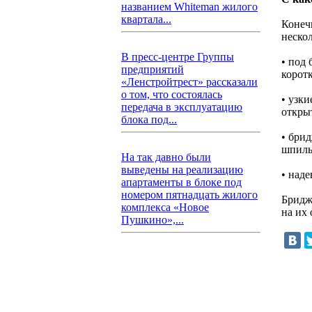
названием Whiteman жилого
квартала...
Конеч
неско
В пресс-центре Группы
• под
предприятий
коротк
«Ленстройтрест» рассказали
о том, что состоялась
• узк
передача в эксплуатацию
откры
блока под...
• бри
шпиль
На так давно были
выведены на реализацию
• над
апартаменты в блоке под
номером пятнадцать жилого
Бридж
комплекса «Новое
на их
Пушкино»,...