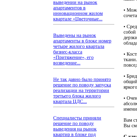
выведении на рынок
апартаментов в
• Мож
инновационном жилом
сочет
квартале «Цветочные...
• Сре
собой
Выведены на рынок
дерзк
апартаменты в блоке номер
облад
четыре жилого квартала
бизнес-класса
• Кос
«Притяжение», его
ткани
возведение...
повсе
• Бри
Не так давно было принято
общий
решение по поводу запуска
яркого
реализации на территории
третьего блока жилого
• Оче
квартала ЦДС...
абсол
имени
Специалисты приняли
Вам с
решение по поводу
Вы см
выведения на рынок
квартир в блоке под
С как