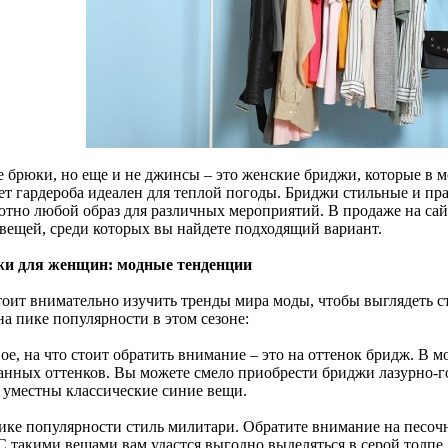
е брюки, но еще и не джинсы – это женские бриджи, которые в 
ет гардероба идеален для теплой погоды. Бриджи стильные и пра
ютно любой образ для различных мероприятий. В продаже на са
 вещей, среди которых вы найдете подходящий вариант.
и для женщин: модные тенденции
тоит внимательно изучить тренды мира моды, чтобы выглядеть ст
а пике популярности в этом сезоне:
ое, на что стоит обратить внимание – это на оттенок бридж. В 
анных оттенков. Вы можете смело приобрести бриджи лазурно-го
 уместны классические синие вещи.
пике популярности стиль милитари. Обратите внимание на песоч
С такими вещами вам удастся выгодно выделяться в серой толпе.