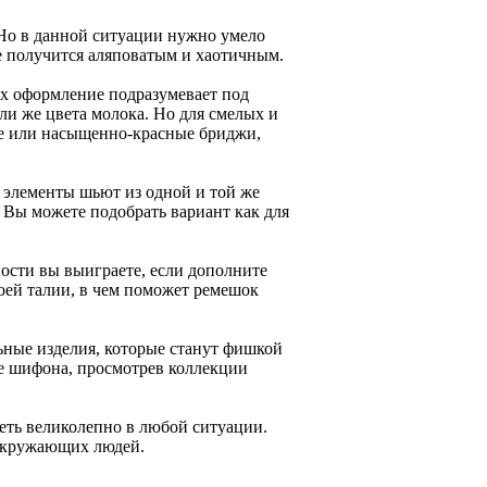
Но в данной ситуации нужно умело
не получится аляповатым и хаотичным.
х оформление подразумевает под
и же цвета молока. Но для смелых и
ые или насыщенно-красные бриджи,
 элементы шьют из одной и той же
Вы можете подобрать вариант как для
ости вы выиграете, если дополните
оей талии, в чем поможет ремешок
ьные изделия, которые станут фишкой
же шифона, просмотрев коллекции
еть великолепно в любой ситуации.
 окружающих людей.