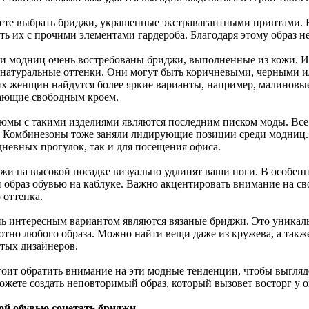
ете выбрать бриджи, украшенные экстравагантными принтами. 
ать их с прочими элементами гардероба. Благодаря этому образ 
ди модниц очень востребованы бриджи, выполненные из кожи. И
 натуральные оттенки. Они могут быть коричневыми, черными ил
их женщин найдутся более яркие варианты, например, малинов
ающие свободным кроем.
тюмы с такими изделиями являются последним писком моды. Все
. Комбинезоны тоже заняли лидирующие позиции среди модниц. 
дневных прогулок, так и для посещения офиса.
джи на высокой посадке визуально удлинят ваши ноги. В особенн
 образ обувью на каблуке. Важно акцентировать внимание на св
 оттенка.
нь интересным вариантом являются вязаные бриджи. Это уникал
ютно любого образа. Можно найти вещи даже из кружева, а так
тых дизайнеров.
тоит обратить внимание на эти модные тенденции, чтобы выгляд
ожете создать неповторимый образ, который вызовет восторг у
ой обувью сочетать бриджи