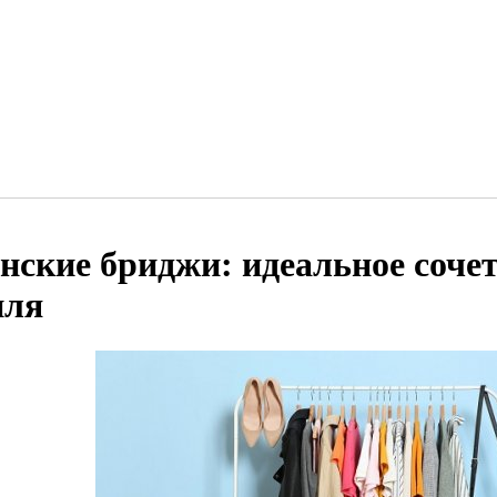
нские бриджи: идеальное соче
иля