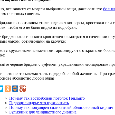
но, все зависит от модели выбранной вещи, даже если это
больш
лько полезных советов:
 бриджи в спортивном стиле надевают конверсы, кроссовки или 
им, чтобы его не было видно из-под обуви;
ие бриджи классического кроя отлично смотрятся в сочетании с 
тым мысом, ботильонами на каблуке;
джи с кружевными элементами гармонируют с открытыми босоно
ке;
евайте черные бриджи с туфлями, украшенными леопардовым при
и – это неотъемлемая часть гардероба любой женщины. При гра
 основе абсолютно любой образ.
Почему так востребован потолок Грильято
Гидроцилиндры: что нужно знать
Почему так популярен силикатный облицовочный кирпич
Булыжник для ландшафтного дизайна