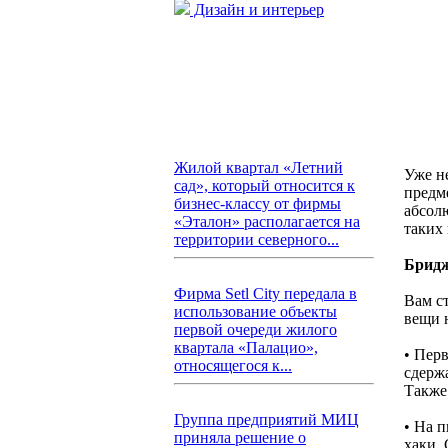
Дизайн и интерьер
Жилой квартал «Летний
Уже н
сад», который относится к
предм
бизнес-классу от фирмы
абсол
«Эталон» располагается на
таких
территории северного...
Бридж
Фирма Setl City передала в
Вам с
использование объекты
вещи н
первой очереди жилого
квартала «Палацио»,
• Перв
относящегося к...
сдерж
Также
Группа предприятий МИЦ
• На 
приняла решение о
хаки. 