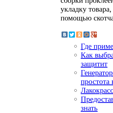
сборки проклеен
укладку товара
помощью скотча
Где приме
Как выбра
защитит
Генератор
простота 
Лакокрас
Предостав
знать