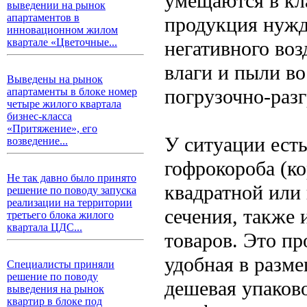
умещаются в кла
выведении на рынок
апартаментов в
продукция нужд
инновационном жилом
квартале «Цветочные...
негативного во
влаги и пыли во
Выведены на рынок
погрузочно-разг
апартаменты в блоке номер
четыре жилого квартала
бизнес-класса
«Притяжение», его
У ситуации ест
возведение...
гофрокороба (ко
Не так давно было принято
квадратной или
решение по поводу запуска
реализации на территории
сечения, также 
третьего блока жилого
квартала ЦДС...
товаров. Это пр
удобная в разме
Специалисты приняли
решение по поводу
дешевая упаково
выведения на рынок
квартир в блоке под