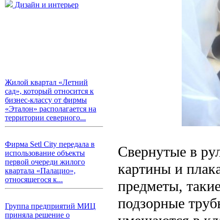
Дизайн и интерьер
Жилой квартал «Летний
сад», который относится к
бизнес-классу от фирмы
«Эталон» располагается на
территории северного...
Фирма Setl City передала в
Свернутые в ру
использование объекты
первой очереди жилого
картины и плак
квартала «Палацио»,
относящегося к...
предметы, таки
подзорные трубы
Группа предприятий МИЦ
приняла решение о