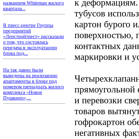
к деформациям. 
названием Whiteman жилого
квартала...
тубусов исполь
картон бурого и
В пресс-центре Группы
предприятий
поверхностью, п
«Ленстройтрест» рассказали
о том, что состоялась
контактных дан
передача в эксплуатацию
блока под...
маркировки и у
На так давно были
выведены на реализацию
Четырехклапанн
апартаменты в блоке под
прямоугольной 
номером пятнадцать жилого
комплекса «Новое
и перевозки све
Пушкино»,...
товаров вытяну
гофрокартон об
негативных фак