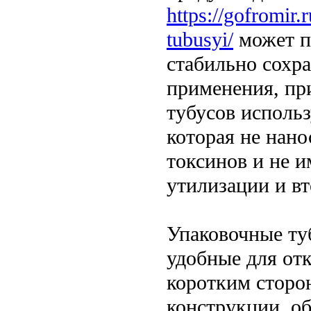
https://gofromir.
tubusyi/
может п
стабильно сохра
применения, пр
тубусов использ
которая не нан
токсинов и не и
утилизации и в
Упаковочные ту
удобные для от
коротким сторо
конструкции, об