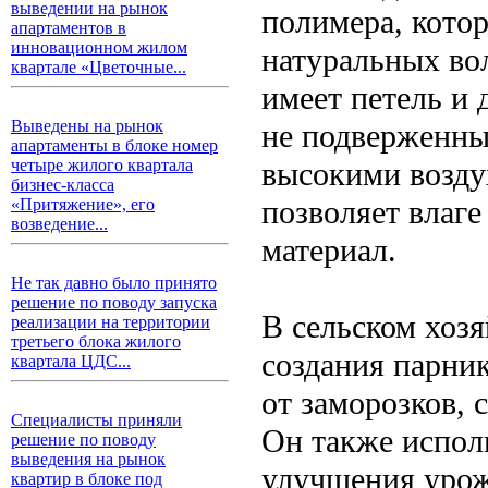
выведении на рынок
полимера, котор
апартаментов в
инновационном жилом
натуральных во
квартале «Цветочные...
имеет петель и 
Выведены на рынок
не подверженны
апартаменты в блоке номер
высокими возду
четыре жилого квартала
бизнес-класса
позволяет влаге
«Притяжение», его
возведение...
материал.
Не так давно было принято
решение по поводу запуска
В сельском хозя
реализации на территории
третьего блока жилого
создания парни
квартала ЦДС...
от заморозков, 
Специалисты приняли
Он также исполь
решение по поводу
выведения на рынок
улучшения урож
квартир в блоке под