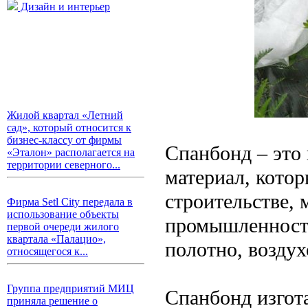
Дизайн и интерьер
Жилой квартал «Летний
сад», который относится к
бизнес-классу от фирмы
Спанбонд – это
«Эталон» располагается на
территории северного...
материал, котор
строительстве, 
Фирма Setl City передала в
использование объекты
промышленности
первой очереди жилого
квартала «Палацио»,
полотно, возду
относящегося к...
Группа предприятий МИЦ
Спанбонд изгота
приняла решение о