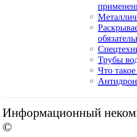
применен
Металлич
Раскрывае
обязател
Спецтехни
Трубы во
Что такое
Антидроно
Информационный некомм
©