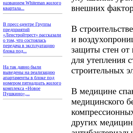
названием Whiteman жилого
внешних фактор
квартала...
В пресс-центре Группы
В строительств
предприятий
«Ленстройтрест» рассказали
и воздухопрони
о том, что состоялась
передача в эксплуатацию
защиты стен от
блока под...
для утепления с
На так давно были
строительных э
выведены на реализацию
апартаменты в блоке под
номером пятнадцать жилого
комплекса «Новое
В медицине спа
Пушкино»,...
медицинского бе
компрессионных
других медицин
антибактериаль