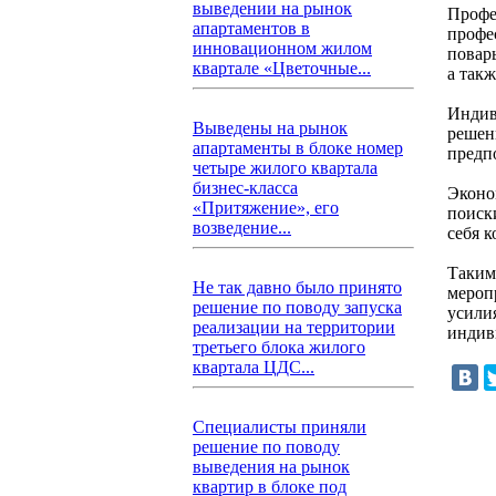
выведении на рынок
Профе
апартаментов в
профе
инновационном жилом
повар
квартале «Цветочные...
а так
Индив
Выведены на рынок
решен
апартаменты в блоке номер
предп
четыре жилого квартала
бизнес-класса
Эконо
«Притяжение», его
поиск
возведение...
себя к
Таким
Не так давно было принято
мероп
решение по поводу запуска
усили
реализации на территории
индив
третьего блока жилого
квартала ЦДС...
Специалисты приняли
решение по поводу
выведения на рынок
квартир в блоке под