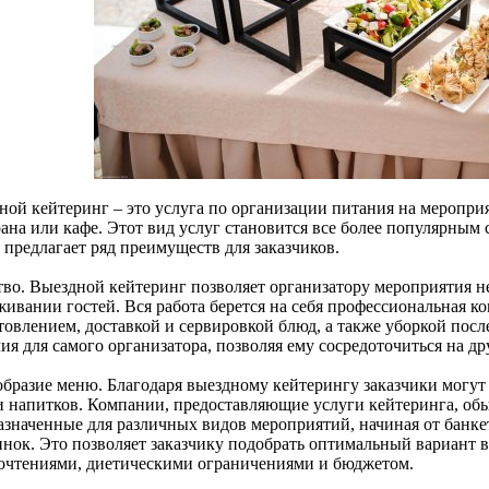
ной кейтеринг – это услуга по организации питания на меропри
рана или кафе. Этот вид услуг становится все более популярным 
 предлагает ряд преимуществ для заказчиков.
тво. Выездной кейтеринг позволяет организатору мероприятия не
ивании гостей. Вся работа берется на себя профессиональная ко
товлением, доставкой и сервировкой блюд, а также уборкой посл
ия для самого организатора, позволяя ему сосредоточиться на д
образие меню. Благодаря выездному кейтерингу заказчики могут
и напитков. Компании, предоставляющие услуги кейтеринга, об
азначенные для различных видов мероприятий, начиная от банке
инок. Это позволяет заказчику подобрать оптимальный вариант в
очтениями, диетическими ограничениями и бюджетом.