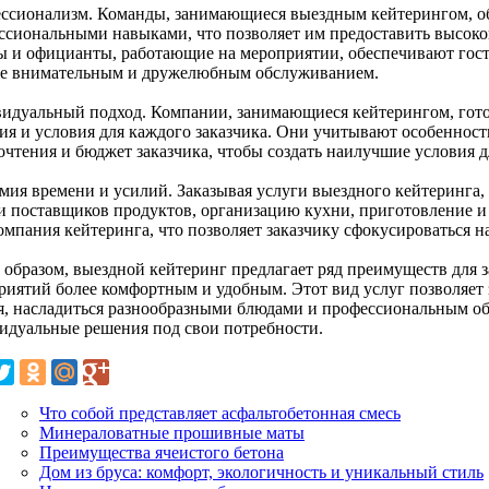
ссионализм. Команды, занимающиеся выездным кейтерингом, о
ссиональными навыками, что позволяет им предоставить высок
ы и официанты, работающие на мероприятии, обеспечивают гост
же внимательным и дружелюбным обслуживанием.
идуальный подход. Компании, занимающиеся кейтерингом, гот
ия и условия для каждого заказчика. Они учитывают особенност
очтения и бюджет заказчика, чтобы создать наилучшие условия 
мия времени и усилий. Заказывая услуги выездного кейтеринга, 
и поставщиков продуктов, организацию кухни, приготовление и 
омпания кейтеринга, что позволяет заказчику сфокусироваться на
 образом, выездной кейтеринг предлагает ряд преимуществ для з
риятий более комфортным и удобным. Этот вид услуг позволяет 
я, насладиться разнообразными блюдами и профессиональным об
идуальные решения под свои потребности.
Что собой представляет асфальтобетонная смесь
Минераловатные прошивные маты
Преимущества ячеистого бетона
Дом из бруса: комфорт, экологичность и уникальный стиль