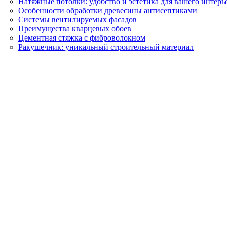
Натяжные потолки: удобство и эстетика для вашего интерь
Особенности обработки древесины антисептиками
Системы вентилируемых фасадов
Преимущества кварцевых обоев
Цементная стяжка с фиброволокном
Ракушечник: уникальный строительный материал