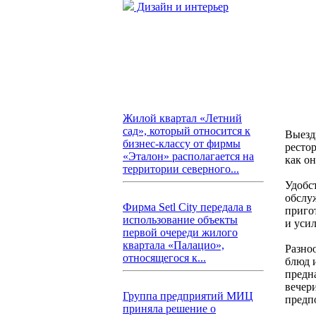
Дизайн и интерьер
Жилой квартал «Летний
сад», который относится к
Выезд
бизнес-классу от фирмы
ресто
«Эталон» располагается на
как он
территории северного...
Удобс
обслуж
Фирма Setl City передала в
приго
использование объекты
и усил
первой очереди жилого
квартала «Палацио»,
Разно
относящегося к...
блюд 
предн
вечер
Группа предприятий МИЦ
предп
приняла решение о