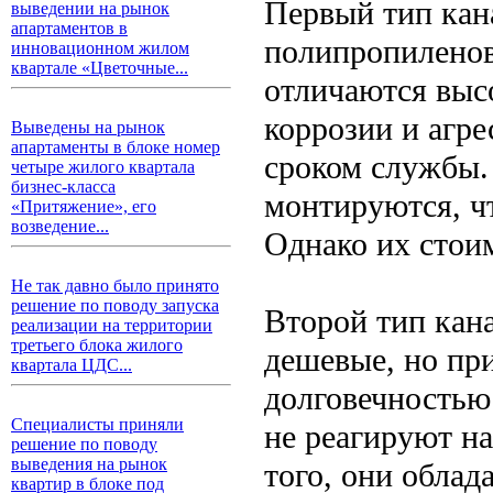
Первый тип кан
выведении на рынок
апартаментов в
полипропиленов
инновационном жилом
квартале «Цветочные...
отличаются выс
коррозии и агр
Выведены на рынок
апартаменты в блоке номер
сроком службы.
четыре жилого квартала
бизнес-класса
монтируются, ч
«Притяжение», его
возведение...
Однако их стоим
Не так давно было принято
решение по поводу запуска
Второй тип кан
реализации на территории
третьего блока жилого
дешевые, но пр
квартала ЦДС...
долговечностью
Специалисты приняли
не реагируют н
решение по поводу
выведения на рынок
того, они облад
квартир в блоке под