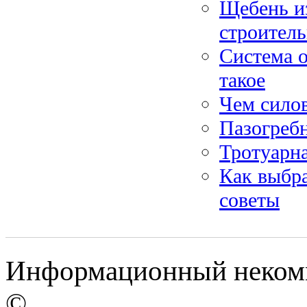
Щебень и
строител
Система о
такое
Чем силов
Пазогребн
Тротуарн
Как выбра
советы
Информационный некомм
©