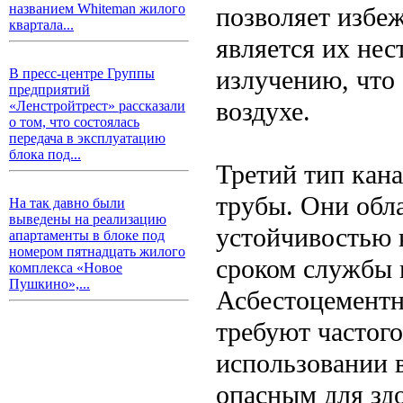
названием Whiteman жилого
позволяет избе
квартала...
является их не
излучению, что
В пресс-центре Группы
предприятий
воздухе.
«Ленстройтрест» рассказали
о том, что состоялась
передача в эксплуатацию
блока под...
Третий тип кан
трубы. Они обл
На так давно были
выведены на реализацию
устойчивостью 
апартаменты в блоке под
номером пятнадцать жилого
сроком службы 
комплекса «Новое
Пушкино»,...
Асбестоцементн
требуют частог
использовании в
опасным для здо