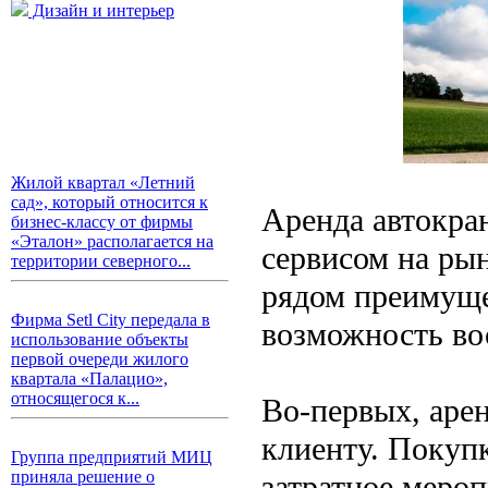
Дизайн и интерьер
Жилой квартал «Летний
сад», который относится к
Аренда автокра
бизнес-классу от фирмы
«Эталон» располагается на
сервисом на ры
территории северного...
рядом преимуще
Фирма Setl City передала в
возможность вос
использование объекты
первой очереди жилого
квартала «Палацио»,
относящегося к...
Во-первых, арен
клиенту. Покупк
Группа предприятий МИЦ
приняла решение о
затратное мероп