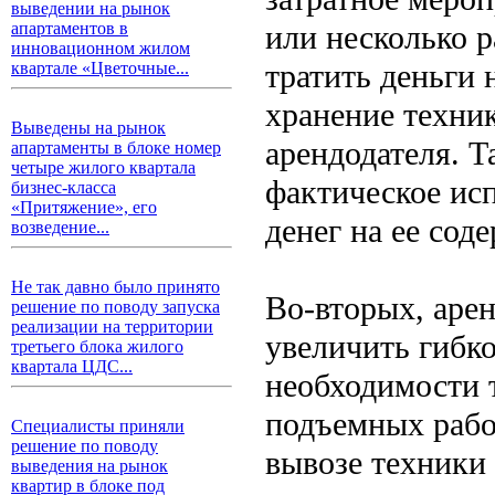
выведении на рынок
или несколько р
апартаментов в
инновационном жилом
тратить деньги 
квартале «Цветочные...
хранение техник
Выведены на рынок
арендодателя. Т
апартаменты в блоке номер
четыре жилого квартала
фактическое ис
бизнес-класса
«Притяжение», его
денег на ее сод
возведение...
Не так давно было принято
Во-вторых, арен
решение по поводу запуска
реализации на территории
увеличить гибко
третьего блока жилого
квартала ЦДС...
необходимости 
подъемных рабо
Специалисты приняли
решение по поводу
вывозе техники 
выведения на рынок
квартир в блоке под