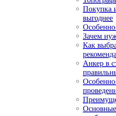
Покупка и
выгоднее
Особенно
Зачем нуж
Как выбра
рекоменд
Анкер в с
правильн
Особенно
проведен
Преимуще
Основные