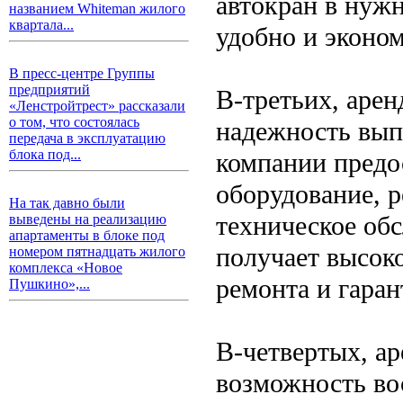
автокран в нужн
названием Whiteman жилого
квартала...
удобно и эконом
В пресс-центре Группы
предприятий
В-третьих, арен
«Ленстройтрест» рассказали
о том, что состоялась
надежность вып
передача в эксплуатацию
блока под...
компании предо
оборудование, 
На так давно были
техническое обс
выведены на реализацию
апартаменты в блоке под
получает высок
номером пятнадцать жилого
комплекса «Новое
ремонта и гара
Пушкино»,...
В-четвертых, ар
возможность во