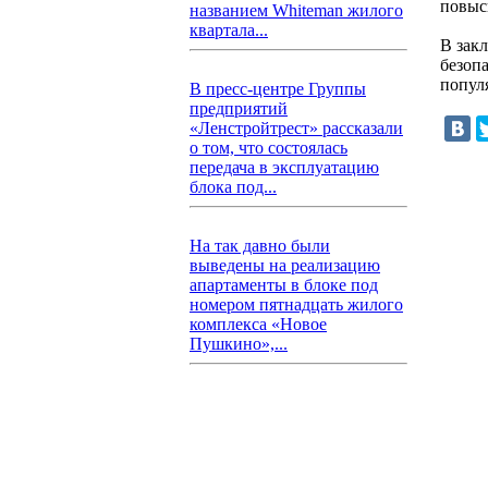
повыс
названием Whiteman жилого
квартала...
В зак
безоп
попул
В пресс-центре Группы
предприятий
«Ленстройтрест» рассказали
о том, что состоялась
передача в эксплуатацию
блока под...
На так давно были
выведены на реализацию
апартаменты в блоке под
номером пятнадцать жилого
комплекса «Новое
Пушкино»,...