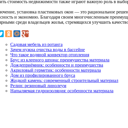
ить стоимость недвижимости также играют важную роль в выбор
лючение, установка пластиковых окон — это рациональное решени
асность и экономию. Благодаря своим многочисленным преимущес
ярными среди владельцев жилья, стремящихся улучшить качество
Садовая мебель из ротанга
Зачем нужна очистка воды в бассейне
Что такое водяной конвектор отопления
Брус из клееного шпона: преимущества материала
Дождеприёмник: особенности и преимущества
Акриловый герметик: особенности материала
Дом из профилированного бруса
Жидкий камень: современный строительный материал
Релин: резиновый линолеум
Напыляемая гидроизоляция: особенности материала