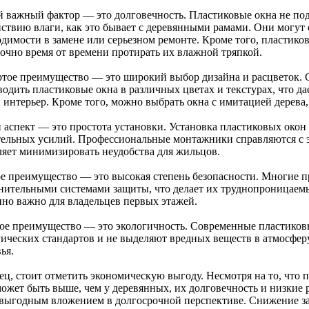
й важный фактор — это долговечность. Пластиковые окна не по
йствию влаги, как это бывает с деревянными рамами. Они могут 
димости в замене или серьезном ремонте. Кроме того, пластиков
точно время от времени протирать их влажной тряпкой.
ртое преимущество — это широкий выбор дизайна и расцветок.
одить пластиковые окна в различных цветах и текстурах, что да
 интерьер. Кроме того, можно выбрать окна с имитацией дерева,
 аспект — это простота установки. Установка пластиковых окон 
тельных усилий. Профессиональные монтажники справляются с эт
ляет минимизировать неудобства для жильцов.
е преимущество — это высокая степень безопасности. Многие п
нительными системами защиты, что делает их труднопроницаем
нно важно для владельцев первых этажей.
ое преимущество — это экологичность. Современные пластиков
гических стандартов и не выделяют вредных веществ в атмосферу
ья.
ец, стоит отметить экономическую выгоду. Несмотря на то, что 
может быть выше, чем у деревянных, их долговечность и низкие
 выгодным вложением в долгосрочной перспективе. Снижение за