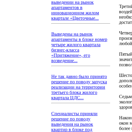
выведении на рынок
Трети
апартаментов в
возде
инновационном жилом
необхо
квартале «Цветочные...
доста
Четве
Выведены на рынок
произв
апартаменты в блоке номер
любой
четыре жилого квартала
бизнес-класса
Пятый
«Притяжение», его
значи
возведение...
позво
Шесто
Не так давно было принято
допол
решение по поводу запуска
особе
реализации на территории
третьего блока жилого
Седьм
квартала ЦДС...
эколо
здоров
Специалисты приняли
Након
решение по поводу
окон 
выведения на рынок
более
квартир в блоке под