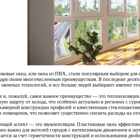
иковые окна, или окна из ПВХ, стали популярным выбором для 
даря своим многочисленным преимуществам. В последние десяти
 оконных технологий, и все больше людей выбирают именно это
е и, пожалуй, самое важное преимущество — это теплоизоляция
ную защиту от холода, что особенно актуально в регионах с сур
камерной конструкции профилей и качественным стеклопакетам
и помещения, что позволяет существенно снизить расходы на от
ющий аспект — это звукоизоляция. Пластиковые окна эффектив
нно важно для жителей городов с интенсивным движением и шу
гается за счет герметичности конструкций и использования дво