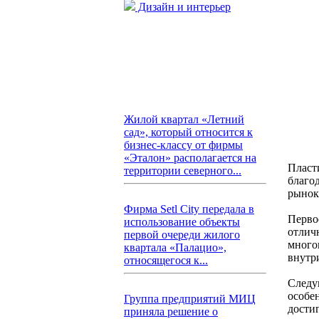
Дизайн и интерьер
Жилой квартал «Летний
сад», который относится к
бизнес-классу от фирмы
«Эталон» располагается на
Пласт
территории северного...
благо
рынок
Фирма Setl City передала в
Перво
использование объекты
отлич
первой очереди жилого
много
квартала «Палацио»,
внутр
относящегося к...
Следу
особе
Группа предприятий МИЦ
дости
приняла решение о