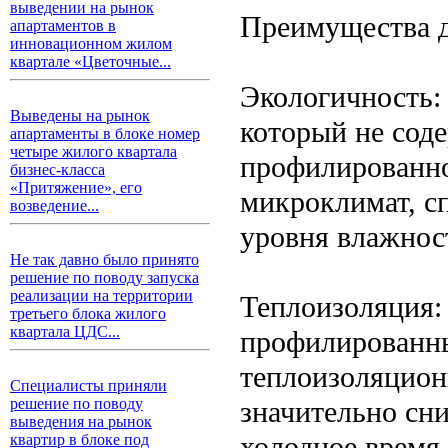
выведении на рынок
Преимущества д
апартаментов в
инновационном жилом
квартале «Цветочные...
Экологичность:
Выведены на рынок
который не сод
апартаменты в блоке номер
четыре жилого квартала
профилированно
бизнес-класса
«Притяжение», его
микроклимат, с
возведение...
уровня влажнос
Не так давно было принято
решение по поводу запуска
реализации на территории
Теплоизоляция: 
третьего блока жилого
квартала ЦДС...
профилированны
теплоизоляцион
Специалисты приняли
значительно сни
решение по поводу
выведения на рынок
холодное время 
квартир в блоке под