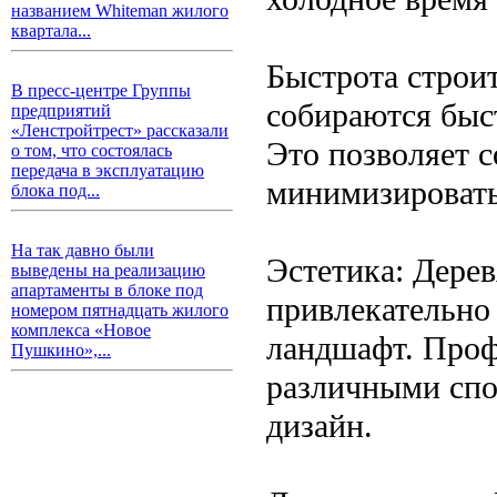
названием Whiteman жилого
квартала...
Быстрота строи
В пресс-центре Группы
собираются быс
предприятий
«Ленстройтрест» рассказали
Это позволяет с
о том, что состоялась
передача в эксплуатацию
минимизировать
блока под...
На так давно были
Эстетика: Дере
выведены на реализацию
апартаменты в блоке под
привлекательно
номером пятнадцать жилого
комплекса «Новое
ландшафт. Проф
Пушкино»,...
различными спо
дизайн.