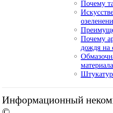
Почему та
Искусстве
озеленен
Преимуще
Почему а
дождя на 
Обмазочн
материал
Штукатурн
Информационный некомм
©