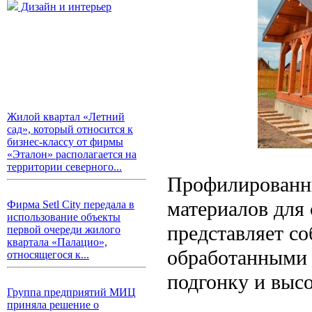
Дизайн и интерьер
Жилой квартал «Летний
сад», который относится к
бизнес-классу от фирмы
«Эталон» располагается на
территории северного...
Профилированны
материалов для 
Фирма Setl City передала в
использование объекты
представляет со
первой очереди жилого
квартала «Палацио»,
обработанными 
относящегося к...
подгонку и выс
Группа предприятий МИЦ
приняла решение о