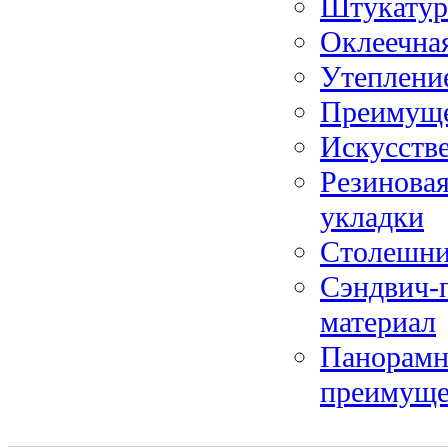
Штукатурн
Оклеечная
Утеплени
Преимуще
Искусств
Резиновая
укладки
Столешни
Сэндвич-
материал
Панорамно
преимуще