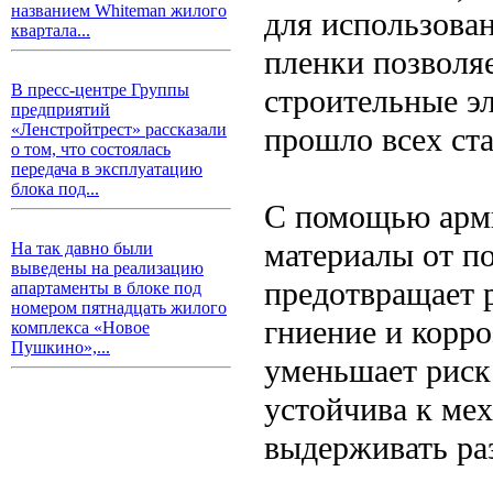
названием Whiteman жилого
для использован
квартала...
пленки позволя
В пресс-центре Группы
строительные эл
предприятий
«Ленстройтрест» рассказали
прошло всех ст
о том, что состоялась
передача в эксплуатацию
блока под...
С помощью арм
материалы от п
На так давно были
выведены на реализацию
предотвращает 
апартаменты в блоке под
номером пятнадцать жилого
гниение и корро
комплекса «Новое
Пушкино»,...
уменьшает риск
устойчива к ме
выдерживать ра