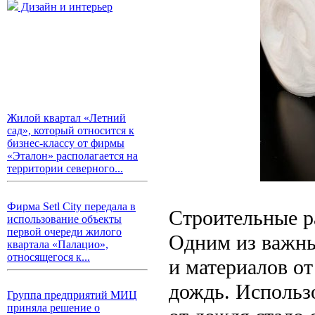
Дизайн и интерьер
Жилой квартал «Летний
сад», который относится к
бизнес-классу от фирмы
«Эталон» располагается на
территории северного...
Фирма Setl City передала в
Строительные р
использование объекты
первой очереди жилого
Одним из важны
квартала «Палацио»,
относящегося к...
и материалов от
дождь. Использ
Группа предприятий МИЦ
приняла решение о