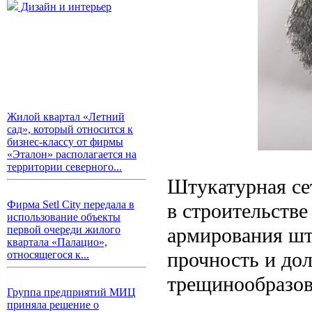
Дизайн и интерьер
Жилой квартал «Летний
сад», который относится к
бизнес-классу от фирмы
«Эталон» располагается на
территории северного...
Штукатурная се
Фирма Setl City передала в
в строительстве
использование объекты
армирования шт
первой очереди жилого
квартала «Палацио»,
прочность и до
относящегося к...
трещинообразов
Группа предприятий МИЦ
приняла решение о