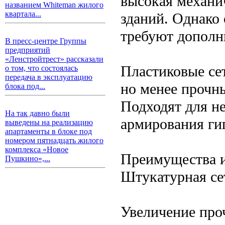
высокая механич
названием Whiteman жилого
квартала...
зданий. Однако
требуют дополн
В пресс-центре Группы
предприятий
«Ленстройтрест» рассказали
Пластиковые сет
о том, что состоялась
передача в эксплуатацию
но менее прочн
блока под...
Подходят для н
На так давно были
армирования ги
выведены на реализацию
апартаменты в блоке под
номером пятнадцать жилого
комплекса «Новое
Преимущества 
Пушкино»,...
Штукатурная се
Увеличение про