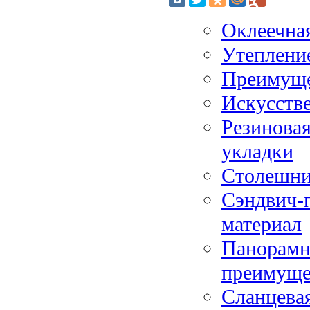
Оклеечная
Утеплени
Преимуще
Искусств
Резиновая
укладки
Столешни
Сэндвич-
материал
Панорамно
преимуще
Сланцева