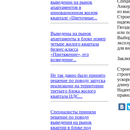
Специ
выведении на рынок
Анкер
апартаментов в
из вы
инновационном жилом
Строи
квартале «Цветочные...
надеж
Гвозд
или п
Выведены на рынок
Выбор
апартаменты в блоке номер
экспл
четыре жилого квартала
для в
бизнес-класса
«Притяжение», его
Заклю
возведение...
Строи
строи
Не так давно было принято
ускор
решение по поводу запуска
длину
реализации на территории
Надеем
третьего блока жилого
прави
квартала ЦДС...
Специалисты приняли
решение по поводу
выведения на рынок
квартир в блоке под