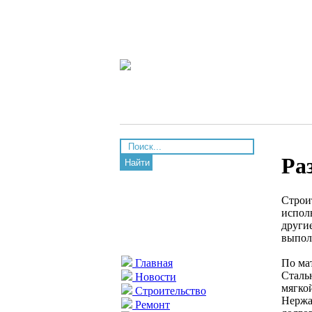
Ра
Найти
Строи
исполь
други
выпол
По ма
Главная
Сталь
Новости
мягко
Строительство
Нержа
Ремонт