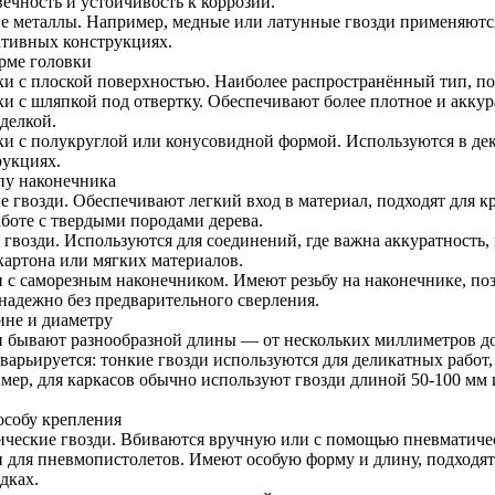
ечность и устойчивость к коррозии.
е металлы. Например, медные или латунные гвозди применяютс
ативных конструкциях.
рме головки
ки с плоской поверхностью. Наиболее распространённый тип, по
ки с шляпкой под отвертку. Обеспечивают более плотное и аккур
делкой.
ки с полукруглой или конусовидной формой. Используются в д
рукциях.
пу наконечника
е гвозди. Обеспечивают легкий вход в материал, подходят для 
аботе с твердыми породами дерева.
 гвозди. Используются для соединений, где важна аккуратность,
картона или мягких материалов.
и с саморезным наконечником. Имеют резьбу на наконечнике, п
 надежно без предварительного сверления.
ине и диаметру
и бывают разнообразной длины — от нескольких миллиметров до
 варьируется: тонкие гвозди используются для деликатных работ
мер, для каркасов обычно используют гвозди длиной 50-100 мм и
особу крепления
ические гвозди. Вбиваются вручную или с помощью пневматичес
и для пневмопистолетов. Имеют особую форму и длину, подходят
дках.