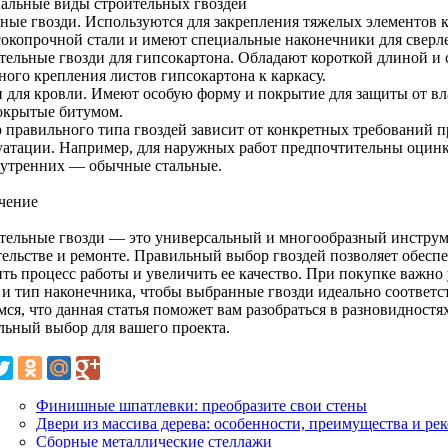
альные виды строительных гвоздей
ные гвозди. Используются для закрепления тяжелых элементов 
сокопрочной стали и имеют специальные наконечники для сверл
тельные гвозди для гипсокартона. Обладают короткой длиной и
ного крепления листов гипсокартона к каркасу.
и для кровли. Имеют особую форму и покрытие для защиты от вл
окрытые битумом.
 правильного типа гвоздей зависит от конкретных требований п
уатации. Например, для наружных работ предпочтительны оцин
нутренних — обычные стальные.
чение
тельные гвозди — это универсальный и многообразный инструме
тельстве и ремонте. Правильный выбор гвоздей позволяет обесп
ить процесс работы и увеличить ее качество. При покупке важно
 и тип наконечника, чтобы выбранные гвозди идеально соответс
ся, что данная статья поможет вам разобраться в разновидностя
льный выбор для вашего проекта.
Финишные шпатлевки: преобразите свои стены
Двери из массива дерева: особенности, преимущества и р
Сборные металлические стеллажи