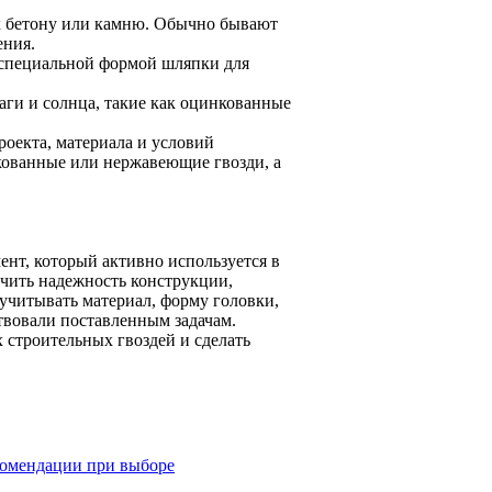
к бетону или камню. Обычно бывают
ения.
 специальной формой шляпки для
аги и солнца, такие как оцинкованные
роекта, материала и условий
кованные или нержавеющие гвозди, а
нт, который активно используется в
ечить надежность конструкции,
 учитывать материал, форму головки,
твовали поставленным задачам.
х строительных гвоздей и сделать
екомендации при выборе