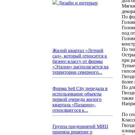
долгов
Дизайн и интерьер
Мягки
декор
По фо
Голов
Голов
под от
Голов
конст
По ти
Жилой квартал «Летний
Остры
сад», который относится к
при р
бизнес-классу от фирмы
Тупые
«Эталон» располагается на
гипсо
территории северного...
Гвозд
более
По дл
Фирма Setl City передала в
Гвозд
использование объекты
также
первой очереди жилого
Напри
квартала «Палацио»,
относящегося к...
По сп
Класс
Гвозд
Группа предприятий МИЦ
площа
приняла решение о