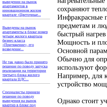
нагревательные 
выведении на рынок
апартаментов в
сохраняют тепл
инновационном жилом
квартале «Цветочные...
Инфракрасные 
предметам и люд
Выведены на рынок
быстрый нагрев
апартаменты в блоке номер
четыре жилого квартала
Мощность и пло
бизнес-класса
«Притяжение», его
Основной парам
возведение...
Обычно для опр
Не так давно было принято
используют фор
решение по поводу запуска
реализации на территории
Например, для 
третьего блока жилого
квартала ЦДС...
устройство мощ
Специалисты приняли
решение по поводу
Однако стоит у
выведения на рынок
квартир в блоке под