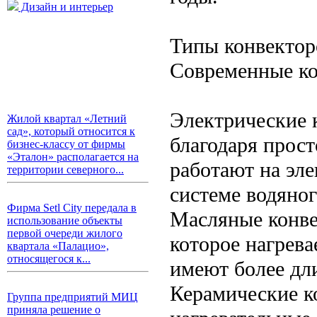
Дизайн и интерьер
Типы конвектор
Современные ко
Электрические 
Жилой квартал «Летний
сад», который относится к
благодаря прост
бизнес-классу от фирмы
«Эталон» располагается на
работают на эле
территории северного...
системе водяног
Фирма Setl City передала в
Масляные конве
использование объекты
первой очереди жилого
которое нагрева
квартала «Палацио»,
относящегося к...
имеют более дл
Керамические к
Группа предприятий МИЦ
приняла решение о