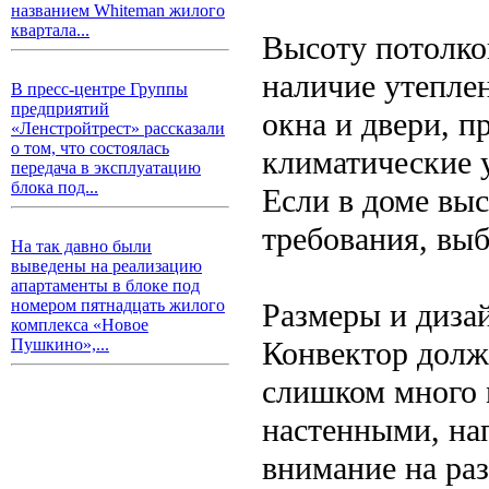
названием Whiteman жилого
квартала...
Высоту потолко
наличие утепле
В пресс-центре Группы
предприятий
окна и двери, 
«Ленстройтрест» рассказали
о том, что состоялась
климатические 
передача в эксплуатацию
блока под...
Если в доме вы
требования, выб
На так давно были
выведены на реализацию
апартаменты в блоке под
номером пятнадцать жилого
Размеры и диза
комплекса «Новое
Конвектор долже
Пушкино»,...
слишком много 
настенными, на
внимание на ра