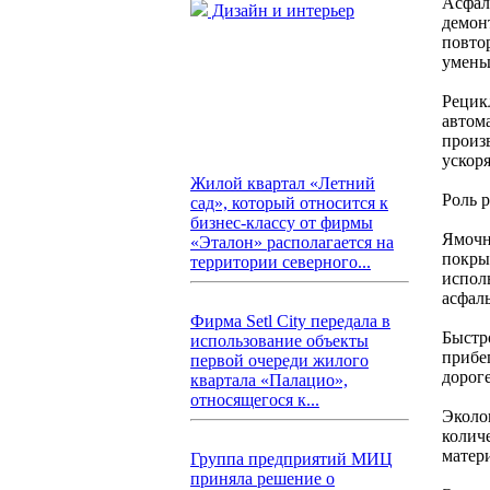
Асфал
Дизайн и интерьер
демон
повто
умень
Рецик
автом
произ
ускоря
Жилой квартал «Летний
Роль 
сад», который относится к
бизнес-классу от фирмы
Ямочн
«Эталон» располагается на
покры
территории северного...
испол
асфал
Фирма Setl City передала в
Быстро
использование объекты
прибе
первой очереди жилого
дороге
квартала «Палацио»,
относящегося к...
Эколо
колич
матер
Группа предприятий МИЦ
приняла решение о