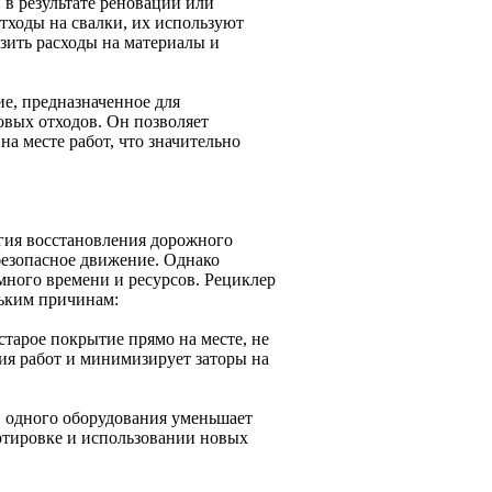
в результате реновации или
тходы на свалки, их используют
изить расходы на материалы и
е, предназначенное для
овых отходов. Он позволяет
а месте работ, что значительно
гия восстановления дорожного
безопасное движение. Однако
много времени и ресурсов. Рециклер
льким причинам:
старое покрытие прямо на месте, не
ия работ и минимизирует заторы на
и одного оборудования уменьшает
ртировке и использовании новых