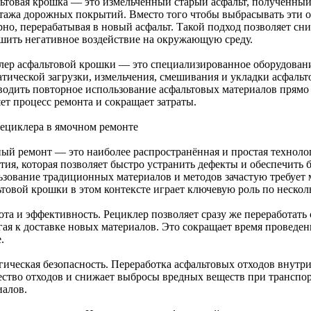
ьтовая крошка — это измельчённый старый асфальт, полученный 
тажа дорожных покрытий. Вместо того чтобы выбрасывать эти о
рно, перерабатывая в новый асфальт. Такой подход позволяет сн
шить негативное воздействие на окружающую среду.
лер асфальтовой крошки — это специализированное оборудовани
атической загрузки, измельчения, смешивания и укладки асфальт
водить повторное использование асфальтовых материалов прямо н
ет процесс ремонта и сокращает затраты.
рециклера в ямочном ремонте
ый ремонт — это наиболее распространённая и простая техноло
тия, которая позволяет быстро устранить дефекты и обеспечить 
ьзование традиционных материалов и методов зачастую требует 
ьтовой крошки в этом контексте играет ключевую роль по неско
та и эффективность. Рециклер позволяет сразу же переработать 
гая к доставке новых материалов. Это сокращает время проведен
.
гическая безопасность. Переработка асфальтовых отходов внутр
ество отходов и снижает выбросы вредных веществ при транспо
иалов.