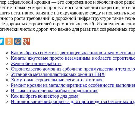
лер асфальтовой крошки — это современное и экологичное решен
ет не только ускорить процесс восстановления покрытия, но и з
шить негативное влияние на окружающую среду и повысить каче
янного роста требований к дорожной инфраструктуре такие тех
але дорожных строителей и ремонтных служб. Их внедрение спо
логически чистых дорог, что важно для развития современных го
Как выбрать герметик для торцевых спилов и зачем его исп
Канаты джутовые просто незаменимы в области строитель
Железобетонные работы
Строительство домов из арболита: преимущества и технол
Установка металлопластиковых окон из ПВХ
Хомутовые строительные леса: что это такое
Ремонт кровли из металлочерепицы: особенности выполне
Из какого материала выбрать подоконник
Как выбрать конвектор для дома
Использование вибропресса для производства бетонных из