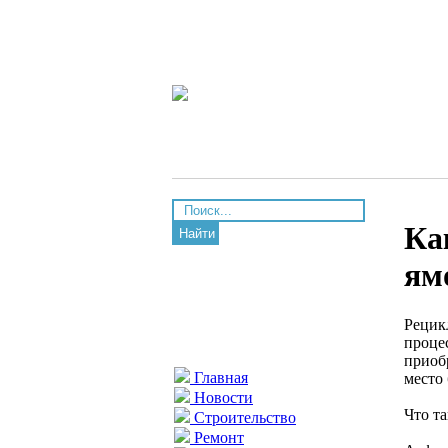
Ка
Найти
ям
Рецик
проце
приоб
Главная
место
Новости
Что т
Строительство
Ремонт