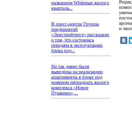
Рецик
названием Whiteman жилого
помога
квартала...
умень
посто
арсен
В пресс-центре Группы
и эко
предприятий
«Ленстройтрест» рассказали
о том, что состоялась
передача в эксплуатацию
блока под...
На так давно были
выведены на реализацию
апартаменты в блоке под
номером пятнадцать жилого
комплекса «Новое
Пушкино»,...