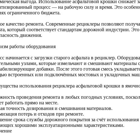
мическая выгода. Использование асфальтовой крошки снижает за
атизированный процесс — на рабочую силу и время. Это особен
иях ограниченного бюджета.
ое качество ремонта. Современные рециклеры позволяют получ
ьта, который соответствует стандартам дорожной индустрии. Это
опасность движения.
изм работы оборудования
сс начинается с загрузки старого асфальта в рециклер. Оборудо
тельными узлами, которые измельчают и смешивают материалы с
табилизирующие добавки. После этого готовая смесь укладывает
ью встроенных или подключённых мостовых и укладочных маш
ущества использования рециклера асфальтовой крошки в ямочн
жность проведения ремонта в любых погодных условиях, поскол
т работать прямо на месте.
ая точность дозирования и смешивания материалов.
изация потерь и отходов при ремонте.
ение срока службы дорожного покрытия за счёт использования
ающих хорошими эксплуатационными характеристиками.
чение