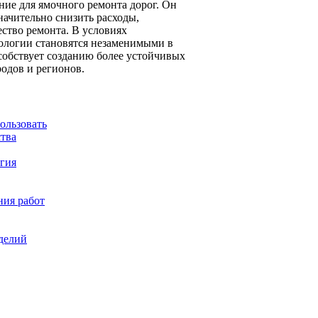
ие для ямочного ремонта дорог. Он
начительно снизить расходы,
ство ремонта. В условиях
нологии становятся незаменимыми в
собствует созданию более устойчивых
родов и регионов.
ользовать
ства
огия
ния работ
делий