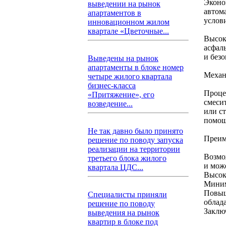
Эконо
выведении на рынок
автом
апартаментов в
услов
инновационном жилом
квартале «Цветочные...
Высок
асфал
и без
Выведены на рынок
апартаменты в блоке номер
Механ
четыре жилого квартала
бизнес-класса
Проце
«Притяжение», его
смеси
возведение...
или с
помощ
Не так давно было принято
Преим
решение по поводу запуска
реализации на территории
Возмо
третьего блока жилого
и може
квартала ЦДС...
Высок
Миним
Повыш
Специалисты приняли
облад
решение по поводу
Заклю
выведения на рынок
квартир в блоке под