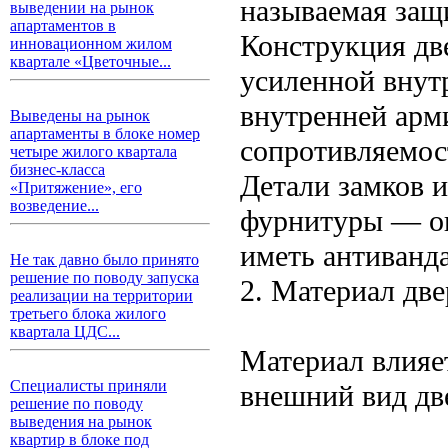
называемая защ
выведении на рынок
апартаментов в
Конструкция дв
инновационном жилом
квартале «Цветочные...
усиленной внут
внутренней арм
Выведены на рынок
апартаменты в блоке номер
сопротивляемос
четыре жилого квартала
бизнес-класса
Детали замков и
«Притяжение», его
возведение...
фурнитуры — он
иметь антиванд
Не так давно было принято
решение по поводу запуска
2. Материал дв
реализации на территории
третьего блока жилого
квартала ЦДС...
Материал влияе
Специалисты приняли
внешний вид дв
решение по поводу
выведения на рынок
квартир в блоке под