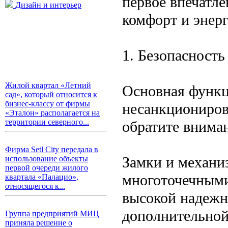
первое впечатле
Дизайн и интерьер
комфорт и энер
1. Безопасност
Жилой квартал «Летний
Основная функц
сад», который относится к
бизнес-классу от фирмы
несанкциониров
«Эталон» располагается на
территории северного...
обратите внима
Фирма Setl City передала в
Замки и механи
использование объекты
первой очереди жилого
многоточечным
квартала «Палацио»,
относящегося к...
высокой надежн
дополнительной
Группа предприятий МИЦ
приняла решение о