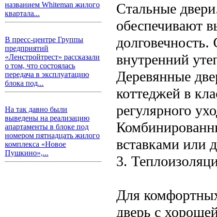
Стальные двери
названием Whiteman жилого
квартала...
обеспечивают в
долговечность.
В пресс-центре Группы
предприятий
внутренний уте
«Ленстройтрест» рассказали
о том, что состоялась
Деревянные две
передача в эксплуатацию
блока под...
коттеджей в кла
регулярного ухо
На так давно были
выведены на реализацию
Комбинированны
апартаменты в блоке под
номером пятнадцать жилого
вставками или д
комплекса «Новое
Пушкино»,...
3. Теплоизоляци
Для комфортных
дверь с хорошей