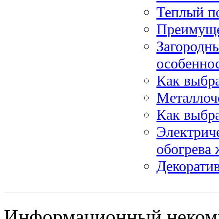
Теплый п
Преимуще
Загородны
особеннос
Как выбр
Металлоч
Как выбра
Электрич
обогрева
Декорати
Информационный некомм