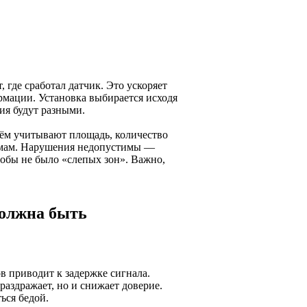
 где сработал датчик. Это ускоряет
рмации. Установка выбирается исходя
ия будут разными.
нём учитывают площадь, количество
ормам. Нарушения недопустимы —
тобы не было «слепых зон». Важно,
должна быть
 приводит к задержке сигнала.
аздражает, но и снижает доверие.
ься бедой.