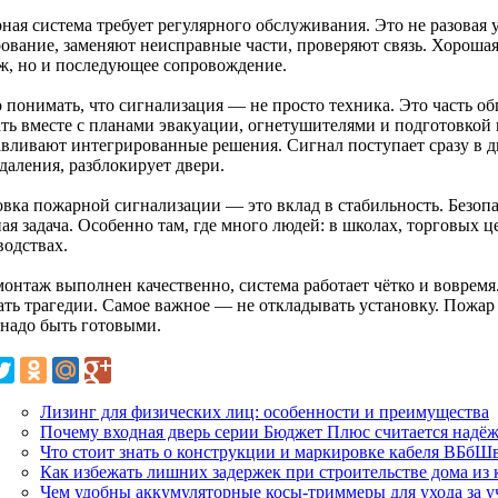
ая система требует регулярного обслуживания. Это не разовая у
ование, заменяют неисправные части, проверяют связь. Хорошая 
ж, но и последующее сопровождение.
 понимать, что сигнализация — не просто техника. Это часть о
ать вместе с планами эвакуации, огнетушителями и подготовкой 
авливают интегрированные решения. Сигнал поступает сразу в д
даления, разблокирует двери.
овка пожарной сигнализации — это вклад в стабильность. Безопа
ая задача. Особенно там, где много людей: в школах, торговых ц
водствах.
монтаж выполнен качественно, система работает чётко и вовремя
ать трагедии. Самое важное — не откладывать установку. Пожар 
 надо быть готовыми.
Лизинг для физических лиц: особенности и преимущества
Почему входная дверь серии Бюджет Плюс считается над
Что стоит знать о конструкции и маркировке кабеля ВБбШ
Как избежать лишних задержек при строительстве дома из
Чем удобны аккумуляторные косы-триммеры для ухода за у