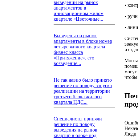
выведении на рынок
• кон
апартаментов в
инновационном жилом
• руч
квартале «Цветочные...
• лин
Выведены на рынок
Систем
апартаменты в блоке номер
эваку
четыре жилого квартала
из зда
бизнес-класса
«Притяжение», его
Монта
возведение...
помещ
могут 
чтобы
Не так давно было принято
решение по поводу запуска
реализации на территории
Поч
третьего блока жилого
квартала ЦДС...
про
Специалисты приняли
Ошибк
решение по поводу
Некач
выведения на рынок
Люди 
квартир в блоке под