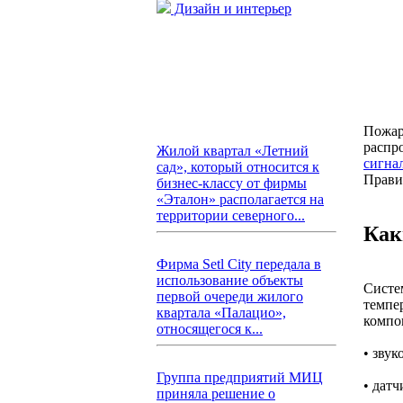
Дизайн и интерьер
Пожар
распр
Жилой квартал «Летний
сигна
сад», который относится к
Прави
бизнес-классу от фирмы
«Эталон» располагается на
территории северного...
Как
Фирма Setl City передала в
использование объекты
Систе
первой очереди жилого
темпер
квартала «Палацио»,
компон
относящегося к...
• зву
Группа предприятий МИЦ
• дат
приняла решение о