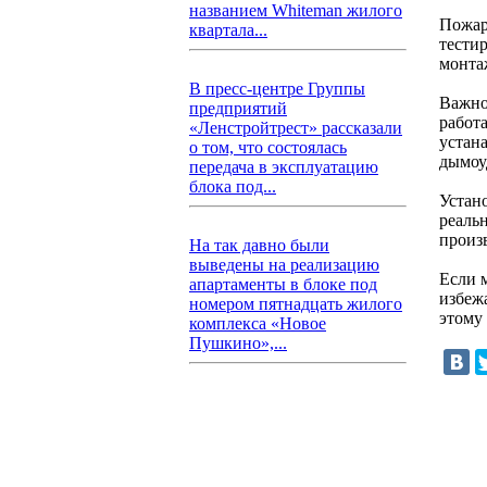
названием Whiteman жилого
Пожарн
квартала...
тестир
монта
В пресс-центре Группы
Важно
предприятий
работ
«Ленстройтрест» рассказали
устан
о том, что состоялась
дымоу
передача в эксплуатацию
блока под...
Устан
реальн
произ
На так давно были
выведены на реализацию
Если 
апартаменты в блоке под
избеж
номером пятнадцать жилого
этому
комплекса «Новое
Пушкино»,...