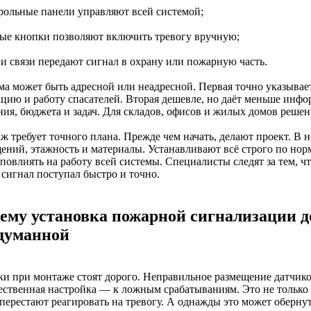
трольные панели управляют всей системой;
ные кнопки позволяют включить тревогу вручную;
ии связи передают сигнал в охрану или пожарную часть.
а может быть адресной или неадресной. Первая точно указывает,
ацию и работу спасателей. Вторая дешевле, но даёт меньше инфо
ния, бюджета и задач. Для складов, офисов и жилых домов решен
ж требует точного плана. Прежде чем начать, делают проект. В 
ений, этажность и материалы. Устанавливают всё строго по н
повлиять на работу всей системы. Специалисты следят за тем, ч
 сигнал поступал быстро и точно.
ему установка пожарной сигнализации 
думанной
и при монтаже стоят дорого. Неправильное размещение датчиков
ественная настройка — к ложным срабатываниям. Это не только р
перестают реагировать на тревогу. А однажды это может обернут