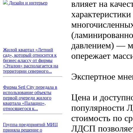
влияет на качес
Дизайн и интерьер
характеристики
многочисленных
(ламинированно
давлением) — м
Жилой квартал «Летний
опережает масси
сад», который относится к
бизнес-классу от фирмы
«Эталон» располагается на
территории северного...
Экспертное мн
Фирма Setl City передала в
использование объекты
Цена и доступн
первой очереди жилого
квартала «Палацио»,
популярности Л
относящегося к...
стоимость по с
Группа предприятий МИЦ
ЛДСП позволяет
приняла решение о