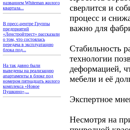
названием Whiteman жилого
сверлится и соб
квартала...
процесс и снижа
В пресс-центре Группы
важно для фабр
предприятий
«Ленстройтрест» рассказали
о том, что состоялась
передача в эксплуатацию
Стабильность р
блока под...
технологии поз
На так давно были
деформацией, чт
выведены на реализацию
апартаменты в блоке под
мебели и её дол
номером пятнадцать жилого
комплекса «Новое
Пушкино»,...
Экспертное мне
Несмотря на при
природной крас