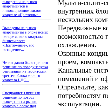
Мульти-сплит-с
выведении на рынок
апартаментов в
внутренних бло
инновационном жилом
квартале «Цветочные...
нескольких комн
Передвижные ко
Выведены на рынок
апартаменты в блоке номер
возможностью п
четыре жилого квартала
бизнес-класса
охлаждения.
«Притяжение», его
возведение...
Оконные кондиц
проем, компакт
Не так давно было принято
решение по поводу запуска
Канальные сист
реализации на территории
третьего блока жилого
помещений и оф
квартала ЦДС...
Определите, как
Специалисты приняли
потребностям п
решение по поводу
выведения на рынок
эксплуатации.
квартир в блоке под