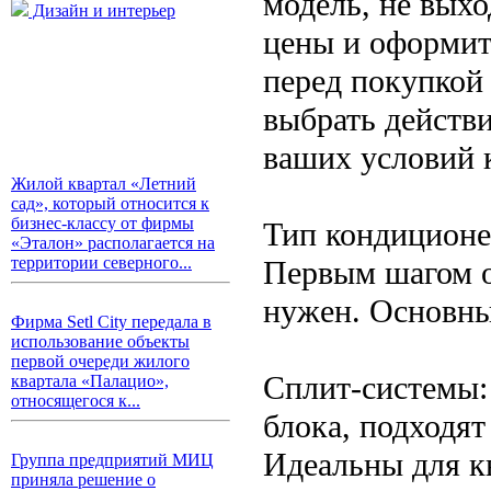
модель, не выхо
Дизайн и интерьер
цены и оформить
перед покупкой
выбрать действ
ваших условий 
Жилой квартал «Летний
сад», который относится к
бизнес-классу от фирмы
Тип кондиционер
«Эталон» располагается на
территории северного...
Первым шагом о
нужен. Основны
Фирма Setl City передала в
использование объекты
первой очереди жилого
Сплит-системы: 
квартала «Палацио»,
относящегося к...
блока, подходят
Идеальны для к
Группа предприятий МИЦ
приняла решение о