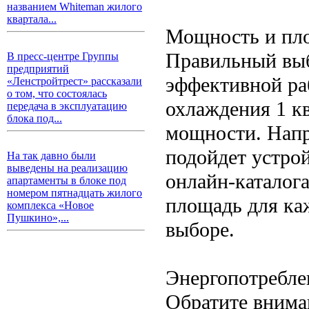
названием Whiteman жилого
квартала...
Мощность и пл
Правильный вы
В пресс-центре Группы
предприятий
эффективной ра
«Ленстройтрест» рассказали
о том, что состоялась
охлаждения 1 кв
передача в эксплуатацию
блока под...
мощности. Напр
подойдет устро
На так давно были
выведены на реализацию
онлайн-каталог
апартаменты в блоке под
номером пятнадцать жилого
площадь для ка
комплекса «Новое
Пушкино»,...
выборе.
Энергопотребле
Обратите внима