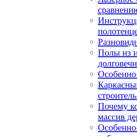
сравнени
Инструкц
полотенц
Разновид
Полы из и
долговечн
Особенно
Каркасны
строитель
Почему к
массив де
Особенно