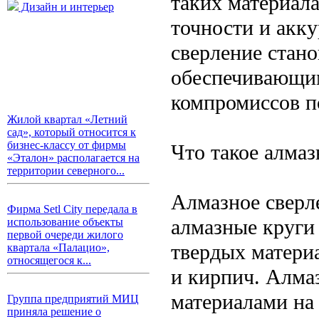
таких материал
Дизайн и интерьер
точности и акку
сверление стан
обеспечивающим
компромиссов по
Жилой квартал «Летний
сад», который относится к
бизнес-классу от фирмы
Что такое алмаз
«Эталон» располагается на
территории северного...
Алмазное сверл
Фирма Setl City передала в
алмазные круги 
использование объекты
первой очереди жилого
твердых материа
квартала «Палацио»,
относящегося к...
и кирпич. Алма
материалами на
Группа предприятий МИЦ
приняла решение о