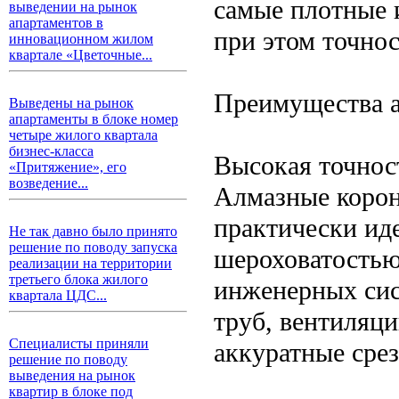
самые плотные 
выведении на рынок
апартаментов в
при этом точнос
инновационном жилом
квартале «Цветочные...
Преимущества а
Выведены на рынок
апартаменты в блоке номер
четыре жилого квартала
бизнес-класса
Высокая точност
«Притяжение», его
возведение...
Алмазные корон
практически ид
Не так давно было принято
решение по поводу запуска
шероховатостью
реализации на территории
третьего блока жилого
инженерных сис
квартала ЦДС...
труб, вентиляц
Специалисты приняли
аккуратные сре
решение по поводу
выведения на рынок
квартир в блоке под