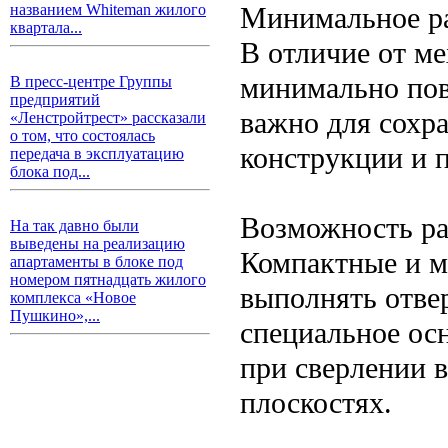
Минимальное р
названием Whiteman жилого
квартала...
В отличие от ме
минимально пов
В пресс-центре Группы
предприятий
важно для сохр
«Ленстройтрест» рассказали
о том, что состоялась
конструкции и 
передача в эксплуатацию
блока под...
Возможность ра
На так давно были
выведены на реализацию
Компактные и м
апартаменты в блоке под
номером пятнадцать жилого
выполнять отвер
комплекса «Новое
Пушкино»,...
специальное ос
при сверлении 
плоскостях.