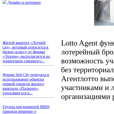
Дизайн и интерьер
Lotto Agent фу
Жилой квартал «Летний
сад», который относится к
лотерейный бро
бизнес-классу от фирмы
«Эталон» располагается на
возможность уч
территории северного...
без территориа
Фирма Setl City передала в
Агентлотто вып
использование объекты
первой очереди жилого
участниками и 
квартала «Палацио»,
относящегося к...
организациями 
Группа предприятий МИЦ
приняла решение о