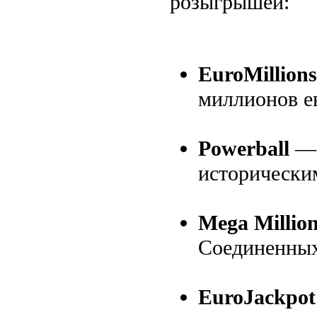
розыгрышей:
EuroMillions
миллионов е
Powerball
— 
исторически
Mega Millio
Соединенны
EuroJackpot