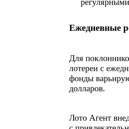
регулярными
Ежедневные 
Для поклоннико
лотереи с ежед
фонды варьирую
долларов.
Лото Агент вне
с привлекатель