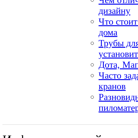
дизайну
Что стоит
дома
Трубы для
установит
Дота, Ма
Часто за
кранов
Разновидн
пиломате