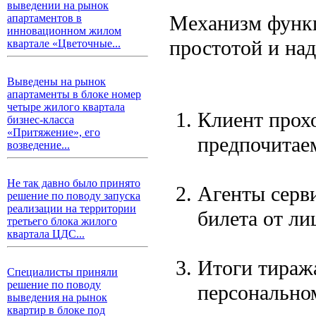
выведении на рынок
Механизм функц
апартаментов в
инновационном жилом
простотой и на
квартале «Цветочные...
Выведены на рынок
апартаменты в блоке номер
четыре жилого квартала
Клиент прохо
бизнес-класса
«Притяжение», его
предпочитае
возведение...
Не так давно было принято
Агенты серв
решение по поводу запуска
реализации на территории
билета от ли
третьего блока жилого
квартала ЦДС...
Итоги тираж
Специалисты приняли
решение по поводу
персонально
выведения на рынок
квартир в блоке под