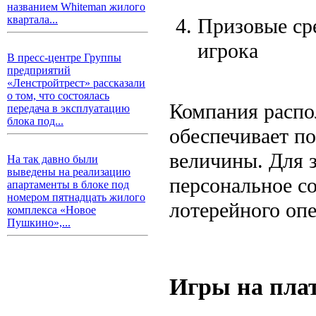
названием Whiteman жилого
квартала...
Призовые ср
игрока
В пресс-центре Группы
предприятий
«Ленстройтрест» рассказали
о том, что состоялась
Компания распо
передача в эксплуатацию
блока под...
обеспечивает п
величины. Для 
На так давно были
выведены на реализацию
персональное с
апартаменты в блоке под
номером пятнадцать жилого
лотерейного опе
комплекса «Новое
Пушкино»,...
Игры на плат