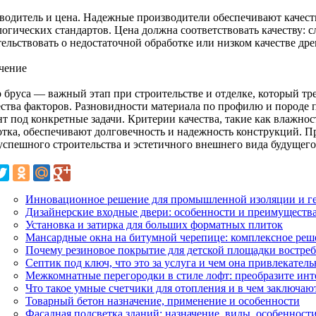
водитель и цена. Надежные производители обеспечивают качес
логических стандартов. Цена должна соответствовать качеству: 
тельствовать о недостаточной обработке или низком качестве др
чение
 бруса — важный этап при строительстве и отделке, который тре
ства факторов. Разновидности материала по профилю и породе
т под конкретные задачи. Критерии качества, такие как влажнос
отка, обеспечивают долговечность и надежность конструкций.
 успешного строительства и эстетичного внешнего вида будущего
Инновационное решение для промышленной изоляции и г
Дизайнерские входные двери: особенности и преимуществ
Установка и затирка для больших форматных плиток
Мансардные окна на битумной черепице: комплексное реш
Почему резиновое покрытие для детской площадки востреб
Септик под ключ, что это за услуга и чем она привлекатель
Межкомнатные перегородки в стиле лофт: преобразите инт
Что такое умные счетчики для отопления и в чем заключаю
Товарный бетон назначение, применение и особенности
Фасадная подсветка зданий: назначение, виды, особенност