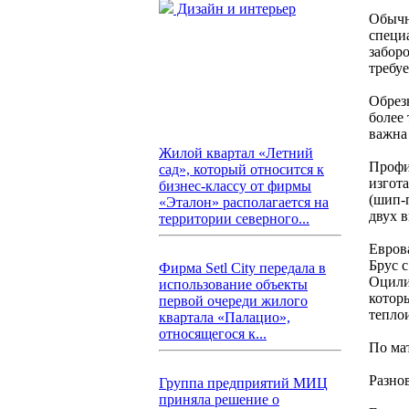
Дизайн и интерьер
Обычн
специ
заборо
требу
Обрезн
более
важна 
Жилой квартал «Летний
Профи
сад», который относится к
изгот
бизнес-классу от фирмы
(шип-
«Эталон» располагается на
двух в
территории северного...
Евров
Брус 
Фирма Setl City передала в
Оцили
использование объекты
котор
первой очереди жилого
тепло
квартала «Палацио»,
относящегося к...
По ма
Разнов
Группа предприятий МИЦ
приняла решение о