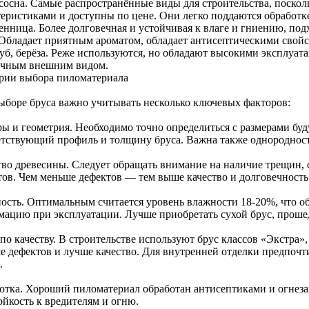
 сосна. Самые распространённые виды для строительства, поск
теристиками и доступны по цене. Они легко поддаются обработке
енница. Более долговечная и устойчивая к влаге и гниению, под
 Обладает приятным ароматом, обладает антисептическими свой
дуб, берёза. Реже используются, но обладают высокими эксплуа
ичным внешним видом.
рии выбора пиломатериала
ыборе бруса важно учитывать несколько ключевых факторов:
ры и геометрия. Необходимо точно определиться с размерами бу
етствующий профиль и толщину бруса. Важна также однородност
тво древесины. Следует обращать внимание на наличие трещин, с
тов. Чем меньше дефектов — тем выше качество и долговечность
ость. Оптимальным считается уровень влажности 18-20%, что о
мацию при эксплуатации. Лучше приобретать сухой брус, проше
по качеству. В строительстве используют брус классов «Экстра»,
е дефектов и лучше качество. Для внутренней отделки предпочт
.
отка. Хороший пиломатериал обработан антисептиками и огнез
ойкость к вредителям и огню.