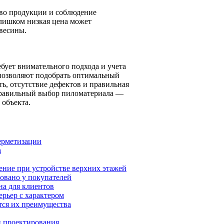
тво продукции и соблюдение
слишком низкая цена может
евесины.
бует внимательного подхода и учета
 позволяют подобрать оптимальный
ть, отсутствие дефектов и правильная
 Правильный выбор пиломатериала —
 объекта.
ерметизации
а
ение при устройстве верхних этажей
овано у покупателей
на для клиентов
ерьер с характером
тся их преимущества
и проектирования