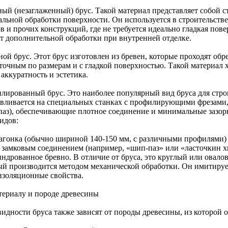
ый (незаглаженный) брус. Такой материал представляет собой с
альной обработки поверхности. Он используется в строительств
в и прочих конструкций, где не требуется идеально гладкая пов
ет дополнительной обработки при внутренней отделке.
ой брус. Этот брус изготовлен из бревен, которые проходят обре
 точным по размерам и с гладкой поверхностью. Такой материал 
аккуратность и эстетика.
лированный брус. Это наиболее популярный вид бруса для стро
авливается на специальных станках с профилирующими фрезами
паз), обеспечивающие плотное соединение и минимальные зазо
идов:
агонка (обычно шириной 140-150 мм, с различными профилями)
с замковым соединением (например, «шип-паз» или «ласточкин х
ндрованное бревно. В отличие от бруса, это круглый или овало
ый производится методом механической обработки. Он имитируе
изоляционные свойства.
териалу и породе древесины
идности бруса также зависят от породы древесины, из которой о