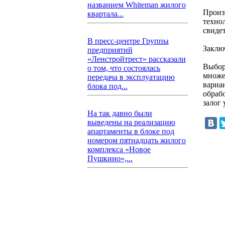
названием Whiteman жилого
Произ
квартала...
техно
свиде
В пресс-центре Группы
Заклю
предприятий
«Ленстройтрест» рассказали
Выбор
о том, что состоялась
множе
передача в эксплуатацию
вариан
блока под...
обраб
залог
На так давно были
выведены на реализацию
апартаменты в блоке под
номером пятнадцать жилого
комплекса «Новое
Пушкино»,...