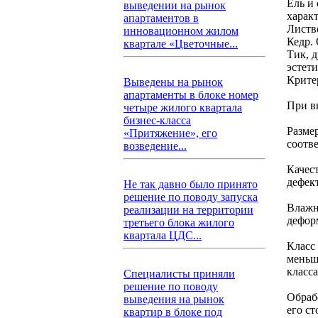
Ель и
выведении на рынок
харак
апартаментов в
Листв
инновационном жилом
Кедр.
квартале «Цветочные...
Тик, 
эстет
Крите
Выведены на рынок
апартаменты в блоке номер
При в
четыре жилого квартала
бизнес-класса
Разме
«Притяжение», его
соотв
возведение...
Качес
дефек
Не так давно было принято
решение по поводу запуска
Влажн
реализации на территории
дефор
третьего блока жилого
квартала ЦДС...
Класс 
меньш
класса
Специалисты приняли
решение по поводу
Обраб
выведения на рынок
его ст
квартир в блоке под