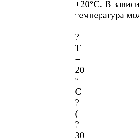
+20°C. В завис
температура мо
?
T
=
20
°
C
?
(
?
30