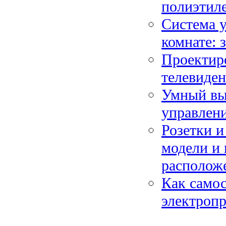
полиэтил
Система у
комнате: 
Проектиро
телевиде
Умный вы
управлен
Розетки и
модели и 
располож
Как самос
электропр