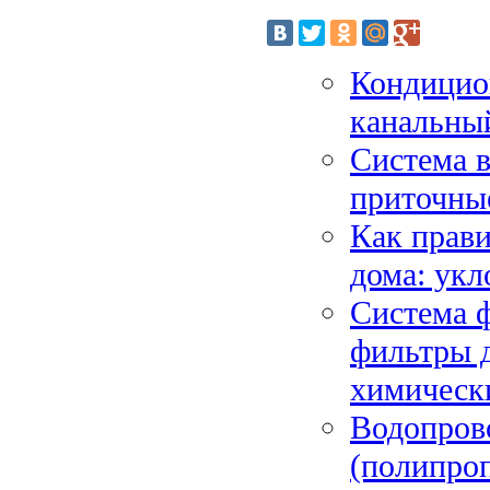
Кондицион
канальны
Система в
приточны
Как прави
дома: укл
Система ф
фильтры д
химическ
Водопрово
(полипро