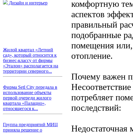
комфортную тем
Дизайн и интерьер
аспектов эффек
правильный рас
подобранные ра
помещения или,
Жилой квартал «Летний
отопление.
сад», который относится к
бизнес-классу от фирмы
«Эталон» располагается на
территории северного...
Почему важен п
Несоответствие
Фирма Setl City передала в
использование объекты
потребляет пом
первой очереди жилого
квартала «Палацио»,
последствий:
относящегося к...
Группа предприятий МИЦ
Недостаточная 
приняла решение о