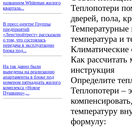
названием Whiteman жилого
Теплопотери пом
квартала...
дверей, пола, кр
В пресс-центре Группы
Температурные 
предприятий
«Ленстройтрест» рассказали
температура и т
о том, что состоялась
передача в эксплуатацию
Климатические 
блока под...
Как рассчитать
На так давно были
инструкция
выведены на реализацию
апартаменты в блоке под
Определите теп
номером пятнадцать жилого
комплекса «Новое
Теплопотери – э
Пушкино»,...
компенсировать
температуру вн
формулу: