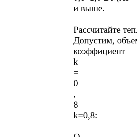
и выше.
Рассчитайте те
Допустим, объем
коэффициент
k
=
0
,
8
k=0,8:
Q