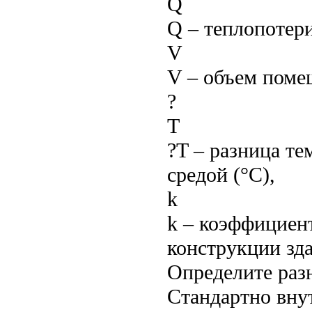
Q
Q – теплопотери
V
V – объем поме
?
T
?T – разница т
средой (°C),
k
k – коэффициент
конструкции зд
Определите раз
Стандартно вну