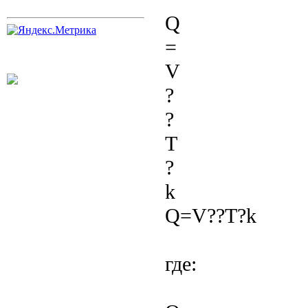
Q
=
V
?
?
T
?
k
Q=V??T?k
где: