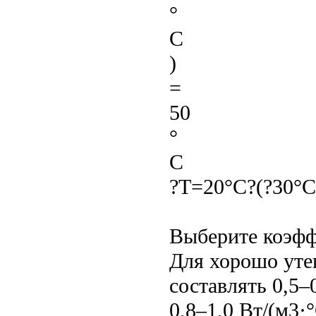
°
C
)
=
50
°
C
?T=20°C?(?30°C
Выберите коэфф
Для хорошо уте
составлять 0,5–
0,8–1,0 Вт/(м3·