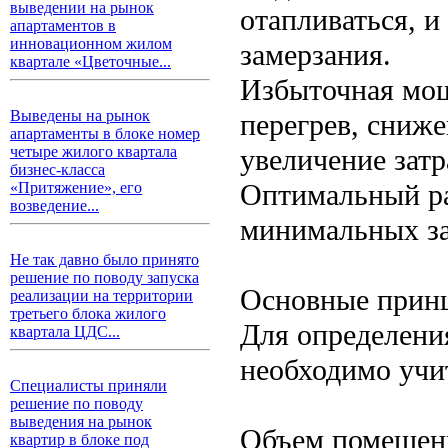
выведении на рынок
отапливаться, и
апартаментов в
инновационном жилом
замерзания.
квартале «Цветочные...
Избыточная мощ
Выведены на рынок
перегрев, сниж
апартаменты в блоке номер
увеличение затр
четыре жилого квартала
бизнес-класса
Оптимальный ра
«Притяжение», его
возведение...
минимальных за
Не так давно было принято
решение по поводу запуска
Основные принц
реализации на территории
третьего блока жилого
Для определени
квартала ЦДС...
необходимо учи
Специалисты приняли
решение по поводу
выведения на рынок
Объем помещени
квартир в блоке под