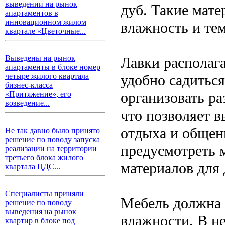
выведении на рынок
дуб. Такие мат
апартаментов в
инновационном жилом
влажность и те
квартале «Цветочные...
Выведены на рынок
Лавки располаг
апартаменты в блоке номер
удобно садиться
четыре жилого квартала
бизнес-класса
организовать ра
«Притяжение», его
возведение...
что позволяет 
отдыха и общен
Не так давно было принято
решение по поводу запуска
предусмотреть 
реализации на территории
третьего блока жилого
материалов для
квартала ЦДС...
Специалисты приняли
Мебель должна 
решение по поводу
выведения на рынок
влажности. В н
квартир в блоке под