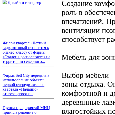
Создание комфо
Дизайн и интерьер
роль в обеспеч
впечатлений. П
вентиляции поз
способствует р
Жилой квартал «Летний
сад», который относится к
бизнес-классу от фирмы
Мебель для зон
«Эталон» располагается на
территории северного...
Выбор мебели —
Фирма Setl City передала в
использование объекты
зоны отдыха. О
первой очереди жилого
квартала «Палацио»,
комфортной и д
относящегося к...
деревянные лавк
Группа предприятий МИЦ
влагостойких по
приняла решение о