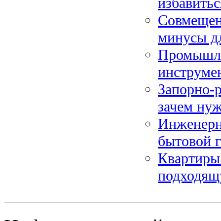
избавитьс
Совмещен
минусы дл
Промышле
инструмен
Запорно-р
зачем ну
Инженерн
бытовой г
Квартиры 
подходящ