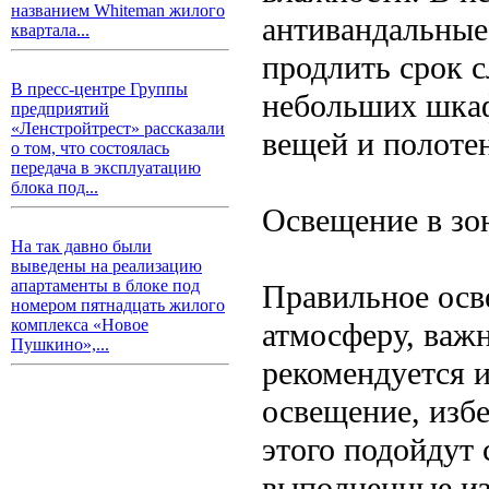
названием Whiteman жилого
антивандальные
квартала...
продлить срок с
В пресс-центре Группы
небольших шкаф
предприятий
«Ленстройтрест» рассказали
вещей и полоте
о том, что состоялась
передача в эксплуатацию
блока под...
Освещение в зо
На так давно были
выведены на реализацию
апартаменты в блоке под
Правильное осв
номером пятнадцать жилого
комплекса «Новое
атмосферу, важ
Пушкино»,...
рекомендуется и
освещение, избе
этого подойдут 
выполненные из