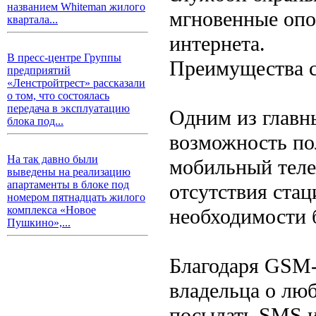
названием Whiteman жилого
мгновенные опо
квартала...
интернета.
В пресс-центре Группы
Преимущества 
предприятий
«Ленстройтрест» рассказали
о том, что состоялась
передача в эксплуатацию
Одним из главн
блока под...
возможность по
На так давно были
мобильный теле
выведены на реализацию
апартаменты в блоке под
отсутствия стац
номером пятнадцать жилого
комплекса «Новое
необходимости 
Пушкино»,...
Благодаря GSM-
владельца о люб
посылать SMS и