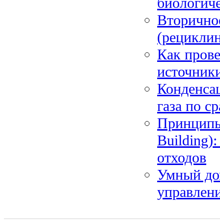
биологиче
Вторично
(рециклин
Как прове
источники
Конденсац
газа по с
Принципы 
Building)
отходов
Умный дом
управлени