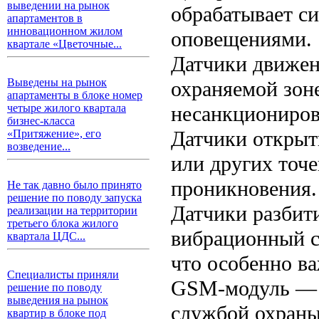
выведении на рынок
обрабатывает си
апартаментов в
инновационном жилом
оповещениями.
квартале «Цветочные...
Датчики движе
Выведены на рынок
охраняемой зоне
апартаменты в блоке номер
несанкциониров
четыре жилого квартала
бизнес-класса
Датчики открыт
«Притяжение», его
возведение...
или других точе
проникновения.
Не так давно было принято
решение по поводу запуска
Датчики разбит
реализации на территории
третьего блока жилого
вибрационный с
квартала ЦДС...
что особенно в
Специалисты приняли
GSM-модуль — о
решение по поводу
выведения на рынок
службой охраны
квартир в блоке под