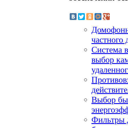
Домофонн
частного 
Система в
выбор кам
удаленног
Противовз
действит
Выбор бы
энергоэфф
Фильтры д