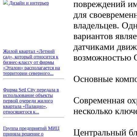
повреждений и
Дизайн и интерьер
для своевремен
владельцев. Од
вариантов являе
датчиками движе
Жилой квартал «Летний
возможностью 
сад», который относится к
бизнес-классу от фирмы
«Эталон» располагается на
территории северного...
Основные комп
Фирма Setl City передала в
использование объекты
Современная ох
первой очереди жилого
квартала «Палацио»,
несколько ключ
относящегося к...
Группа предприятий МИЦ
Центральный бл
приняла решение о