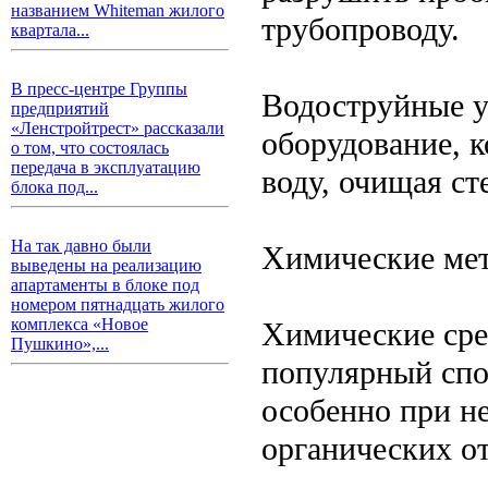
названием Whiteman жилого
трубопроводу.
квартала...
В пресс-центре Группы
Водоструйные у
предприятий
«Ленстройтрест» рассказали
оборудование, 
о том, что состоялась
передача в эксплуатацию
воду, очищая ст
блока под...
На так давно были
Химические ме
выведены на реализацию
апартаменты в блоке под
номером пятнадцать жилого
комплекса «Новое
Химические сре
Пушкино»,...
популярный спо
особенно при н
органических о