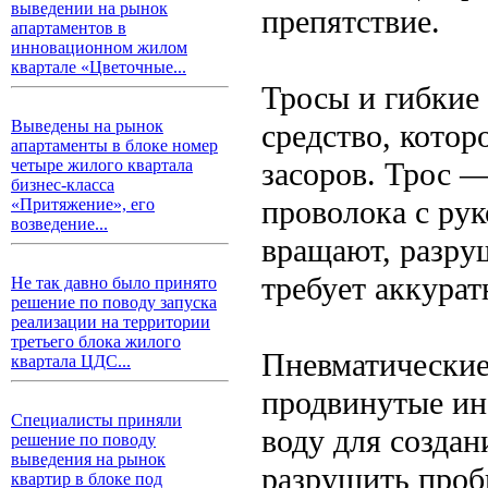
выведении на рынок
препятствие.
апартаментов в
инновационном жилом
квартале «Цветочные...
Тросы и гибкие
Выведены на рынок
средство, котор
апартаменты в блоке номер
засоров. Трос 
четыре жилого квартала
бизнес-класса
проволока с рук
«Притяжение», его
возведение...
вращают, разру
требует аккурат
Не так давно было принято
решение по поводу запуска
реализации на территории
третьего блока жилого
Пневматические
квартала ЦДС...
продвинутые ин
Специалисты приняли
воду для созда
решение по поводу
выведения на рынок
разрушить проб
квартир в блоке под