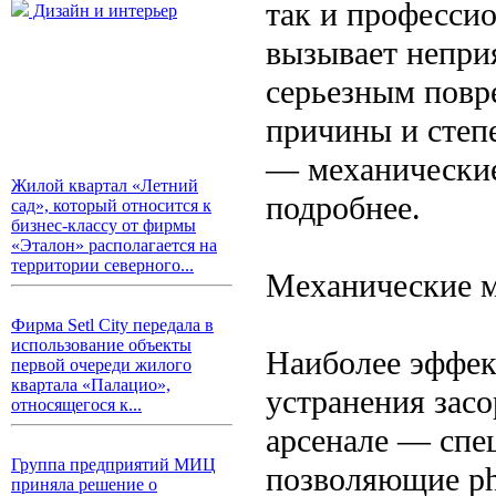
так и професси
Дизайн и интерьер
вызывает непри
серьезным повр
причины и степ
— механические
Жилой квартал «Летний
подробнее.
сад», который относится к
бизнес-классу от фирмы
«Эталон» располагается на
территории северного...
Механические 
Фирма Setl City передала в
использование объекты
Наиболее эффек
первой очереди жилого
квартала «Палацио»,
устранения засо
относящегося к...
арсенале — спе
Группа предприятий МИЦ
позволяющие ph
приняла решение о