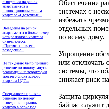
Обеспечение ра
выведении на рынок
апартаментов в
системах с нес
инновационном жилом
квартале «Цветочные...
избежать чрезм
отдельных поме
Выведены на рынок
апартаменты в блоке номер
по всему дому.
четыре жилого квартала
бизнес-класса
«Притяжение», его
возведение...
Упрощение обсл
или отключать 
Не так давно было принято
решение по поводу запуска
системы, что об
реализации на территории
третьего блока жилого
снижает риск н
квартала ЦДС...
Специалисты приняли
Защита циркуля
решение по поводу
выведения на рынок
байпас служит 
квартир в блоке под