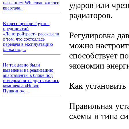
ударов или чрез
названием Whiteman жилого
квартала...
радиаторов.
В пресс-центре Группы
предприятий
Регулировка да
«Ленстройтрест» рассказали
о том, что состоялась
можно настроит
передача в эксплуатацию
блока под...
способствует п
экономии энерг
На так давно были
выведены на реализацию
апартаменты в блоке под
номером пятнадцать жилого
Как установить 
комплекса «Новое
Пушкино»,...
Правильная уст
схемы и типа с