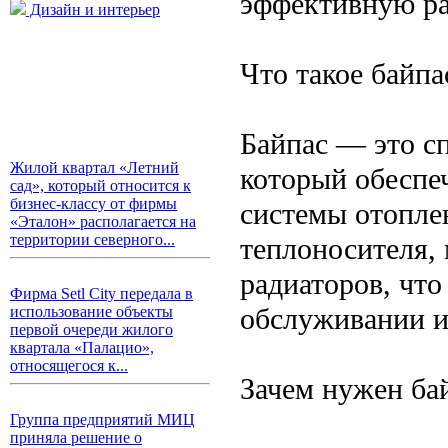
эффективную ра
Дизайн и интерьер
Что такое байпа
Байпас — это с
Жилой квартал «Летний
который обеспе
сад», который относится к
бизнес-классу от фирмы
системы отопле
«Эталон» располагается на
территории северного...
теплоносителя,
радиаторов, что
Фирма Setl City передала в
обслуживании и
использование объекты
первой очереди жилого
квартала «Палацио»,
относящегося к...
Зачем нужен ба
Группа предприятий МИЦ
приняла решение о